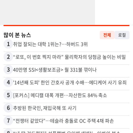
많이 본 뉴스
전체
로컬
1
취업 잘되는 대학 1위는?…하버드 3위
2
“로또, 이 번호 찍지 마라” 물리학자의 당첨금 높이는 비밀
3
40만명 SSI<생활보조금> 월 331불 깎이나
4
'14년째 도피' 한인 간호사 공개 수배…메디케어 사기 유죄
5
[포커스] 메디캘 대폭 개편…자산한도 84% 축소
6
추방된 한국인, 재입국해 또 사기