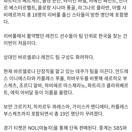
파트리크 베르게르, 글렌 존슨, 라이언 바벨, 저메인 페넌트, 산더
르 베스터르펠트, 플로랑 시나마 퐁골, 라그나르 클라반, 아벨 샤
비에르까지 총 18명의 리버풀 출신 스타들이 방한 명단에 포함됐
다.
리버풀에서 활약했던 레전드 선수들이 팀 단위로 한국을 찾는 건
이번이 처음이다.
상대인 바르셀로나 레전드 팀 구성도 화려하다.
현재 바르셀로나 단장직을 맡고 있는 데쿠가 팀을 이끈다. 안드레
스 이니에스타와 카를레스 푸욜, 히바우두를 비롯해 세르히오 부
스케츠, 조르디 알바, 하비에르 마스체라노, 파트리크 클라위베르
트, 에릭 아비달 등이 이름을 올렸다.
보얀 크르키치, 히카르두 콰레스마, 가이스카 멘디에타, 카를레스
부스케츠까지 포함되면서 총 19인 명단이 꾸려졌다.
경기 티켓은 NOL(야놀자)을 통해 단독 판매된다. 중계는 SBS와