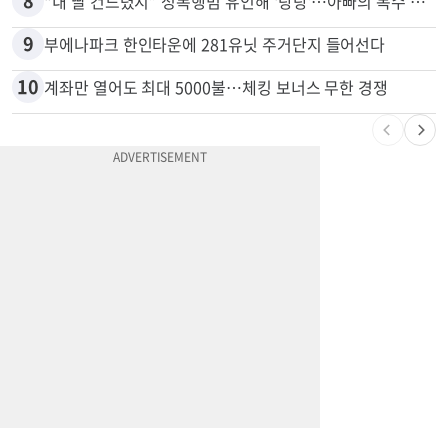
7
“전쟁터 같았다”…테슬라 충돌로 OC 주택 4채 파손
8
“내 딸 건드렸지” 성폭행범 유인해 ‘탕탕’…아빠의 복수 결말
9
부에나파크 한인타운에 281유닛 주거단지 들어선다
10
계좌만 열어도 최대 5000불…체킹 보너스 무한 경쟁