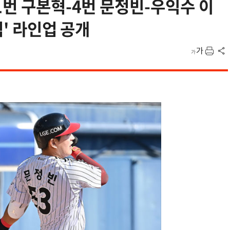
1번 구본혁-4번 문정빈-우익수 이
격' 라인업 공개