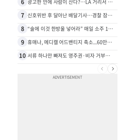
6
16
광고판 안에 사람이 산다?…LA 거리서 화제
7
17
신호위반 후 달아난 배달기사…경찰 잠복해 잡고보니 ‘반전’
8
18
“술에 이것 한방울 넣어라” 매일 소주 1병 까는 91세의 철칙
9
19
휴매나, 메디캘 어드밴티지 축소...60만명 플랜 상실 위기
10
20
서류 하나만 빠져도 영주권·비자 거부…심사관 재량권 대폭 확대
비영리