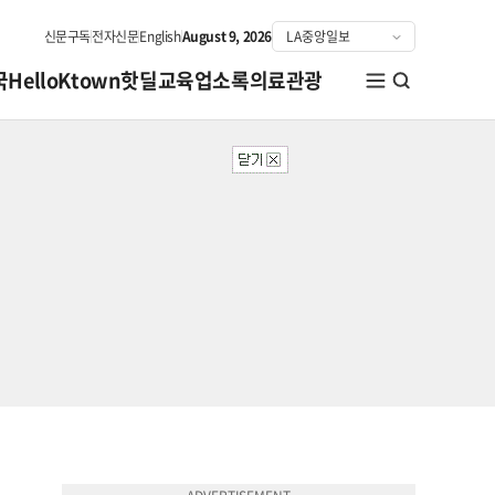
신문구독
전자신문
English
August 9, 2026
국
HelloKtown
핫딜
교육
업소록
의료관광