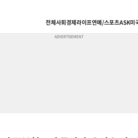
전체
사회
경제
라이프
연예/스포츠
ASK미