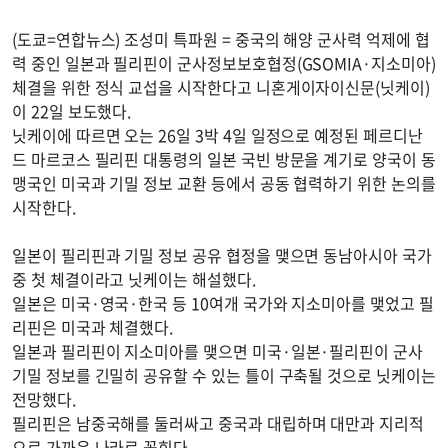
(도쿄=연합뉴스) 조성미 특파원 = 중국의 해양 군사력 억제에 협
력 중인 일본과 필리핀이 군사정보보호협정(GSOMIA·지소미아)
체결을 위한 정식 교섭을 시작한다고 니혼게이자이신문(닛케이)
이 22일 보도했다.
닛케이에 따르면 오는 26일 3박 4일 일정으로 예정된 페르디난
드 마르코스 필리핀 대통령의 일본 국빈 방문을 계기로 양국이 동
맹국인 미국과 기밀 정보 교환 등에서 공동 협력하기 위한 논의를
시작한다.
일본이 필리핀과 기밀 정보 공유 협정을 맺으면 동남아시아 국가
중 첫 체결이라고 닛케이는 해설했다.
일본은 미국·영국·한국 등 10여개 국가와 지소미아를 맺었고 필
리핀은 미국과 체결했다.
일본과 필리핀이 지소미아를 맺으면 미국·일본·필리핀이 군사
기밀 정보를 긴밀히 공유할 수 있는 틀이 구축될 것으로 닛케이는
전망했다.
필리핀은 남중국해를 둘러싸고 중국과 대립하며 대만과 지리적
으로 가까운 나라로 꼽힌다.