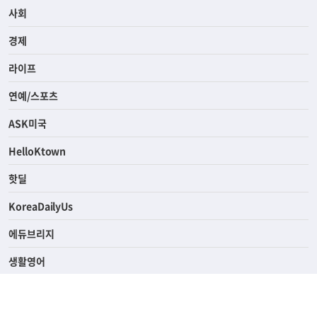
사회
경제
라이프
연예/스포츠
ASK미국
HelloKtown
핫딜
KoreaDailyUs
에듀브리지
생활영어
업소록
의료관광