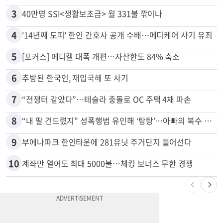
3
40만명 SSI<생활보조금> 월 331불 깎이나
4
'14년째 도피' 한인 간호사 공개 수배…메디케어 사기 유죄
5
[포커스] 메디캘 대폭 개편…자산한도 84% 축소
6
추방된 한국인, 재입국해 또 사기
7
“전쟁터 같았다”…테슬라 충돌로 OC 주택 4채 파손
8
“내 딸 건드렸지” 성폭행범 유인해 ‘탕탕’…아빠의 복수 결말
9
부에나파크 한인타운에 281유닛 주거단지 들어선다
10
계좌만 열어도 최대 5000불…체킹 보너스 무한 경쟁