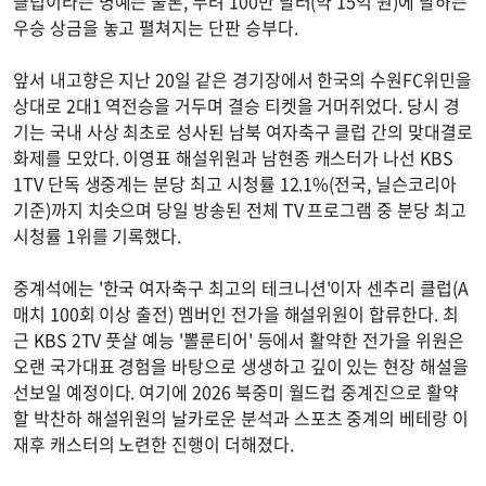
클럽이라는 명예는 물론, 무려 100만 달러(약 15억 원)에 달하는
우승 상금을 놓고 펼쳐지는 단판 승부다.
앞서 내고향은 지난 20일 같은 경기장에서 한국의 수원FC위민을
상대로 2대1 역전승을 거두며 결승 티켓을 거머쥐었다. 당시 경
기는 국내 사상 최초로 성사된 남북 여자축구 클럽 간의 맞대결로
화제를 모았다. 이영표 해설위원과 남현종 캐스터가 나선 KBS
1TV 단독 생중계는 분당 최고 시청률 12.1%(전국, 닐슨코리아
기준)까지 치솟으며 당일 방송된 전체 TV 프로그램 중 분당 최고
시청률 1위를 기록했다.
중계석에는 '한국 여자축구 최고의 테크니션'이자 센추리 클럽(A
매치 100회 이상 출전) 멤버인 전가을 해설위원이 합류한다. 최
근 KBS 2TV 풋살 예능 '뽈룬티어' 등에서 활약한 전가을 위원은
오랜 국가대표 경험을 바탕으로 생생하고 깊이 있는 현장 해설을
선보일 예정이다. 여기에 2026 북중미 월드컵 중계진으로 활약
할 박찬하 해설위원의 날카로운 분석과 스포츠 중계의 베테랑 이
재후 캐스터의 노련한 진행이 더해졌다.