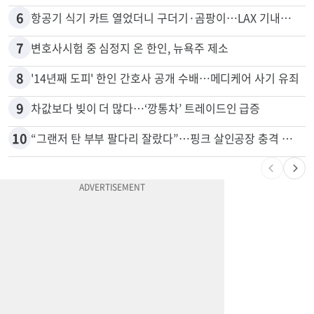
6
항공기 식기 카트 열었더니 구더기·곰팡이…LAX 기내식 업체 논란
7
변호사시험 중 심정지 온 한인, 뉴욕주 제소
8
'14년째 도피' 한인 간호사 공개 수배…메디케어 사기 유죄
9
차값보다 빚이 더 많다…‘깡통차’ 트레이드인 급증
10
“그랜저 탄 부부 팔다리 잘랐다”…핑크 살인공장 충격 실체