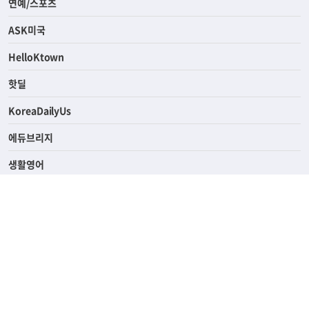
연예/스포츠
ASK미국
HelloKtown
핫딜
KoreaDailyUs
에듀브리지
생활영어
업소록
의료관광
해피빌리지
ABOUT
ADVERTISING
PRIVACY POLICY
TERMS OF SERVICE
윤리경영
고객센터
News Tips & Corrections
690 Wilshire Place Los Angeles, CA 90005