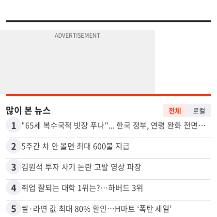
많이 본 뉴스
전체
로컬
1
"65세 복수국적 빗장 푸나"... 한국 정부, 연령 완화 전면 추진
2
5주간 차 안 몰면 최대 600불 지급
3
김원석 투자 사기 논란 고발 영상 파장
4
취업 잘되는 대학 1위는?…하버드 3위
5
쌀·라면 값 최대 80% 할인…H마트 ‘폭탄 세일’