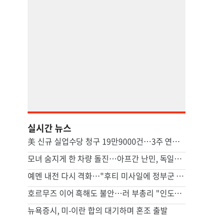
실시간 뉴스
美 신규 실업수당 청구 19만9000건…3주 연속 20만명 하회
모녀 숨지게 한 차량 돌진…아프간 난민, 독일서 종신형
예멘 내전 다시 격화…"후티 미사일에 정부군 최소 30명 사망"
호르무즈 이어 흑해도 불안…러 부총리 "인도양 연결 철도 필요"
뉴욕증시, 미-이란 합의 대기하며 혼조 출발