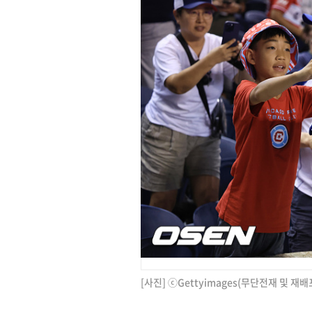
[사진] ⓒGettyimages(무단전재 및 재배