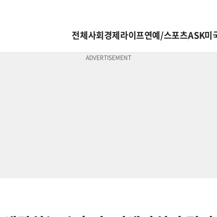
전체
사회
경제
라이프
연예/스포츠
ASK미