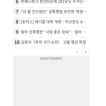
6
16
부에나파크 한인타운에 281유닛 주거단지 들어선다
7
17
“내 딸 건드렸지” 성폭행범 유인해 ‘탕탕’…아빠의 복수 결말
유학생
8
18
[포커스] 메디캘 대폭 개편…자산한도 84% 축소
9
19
엄마 성폭행한 “사람 좋은 장씨”…얼마 뒤 딸 배도 불러왔다
10
20
김원석〈투자 사기 논란〉 고발 영상 파장