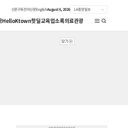
신문구독
전자신문
English
August 6, 2026
국
HelloKtown
핫딜
교육
업소록
의료관광