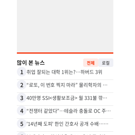
많이 본 뉴스
전체
로컬
1
11
취업 잘되는 대학 1위는?…하버드 3위
2
12
“로또, 이 번호 찍지 마라” 물리학자의 당첨금 높이는 비밀
3
13
40만명 SSI<생활보조금> 월 331불 깎이나
4
14
“전쟁터 같았다”…테슬라 충돌로 OC 주택 4채 파손
추방된
5
15
'14년째 도피' 한인 간호사 공개 수배…메디케어 사기 유죄