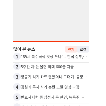
많이 본 뉴스
전체
로컬
1
11
"65세 복수국적 빗장 푸나"... 한국 정부, 연령 완화 전면 추진
2
12
5주간 차 안 몰면 최대 600불 지급
3
13
항공기 식기 카트 열었더니 구더기·곰팡이…LAX 기내식 업체 논란
4
14
김원석 투자 사기 논란 고발 영상 파장
5
15
변호사시험 중 심정지 온 한인, 뉴욕주 제소