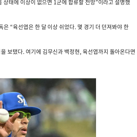
 몸 상태에 이상이 없으면 1군에 합류할 전망”이라고 설명했
은 “육선엽은 한 달 이상 쉬었다. 몇 경기 더 던져봐야 한
을 보탰다. 여기에 김무신과 백정현, 육선엽까지 돌아온다면