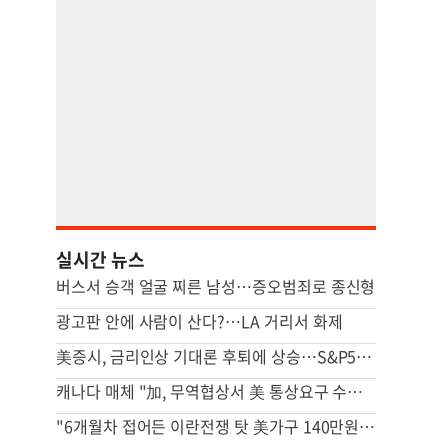
실시간 뉴스
버스서 승객 얼굴 찌른 남성…증오범죄로 종신형
광고판 안에 사람이 산다?…LA 거리서 화제
美증시, 금리인상 기대론 후퇴에 상승…S&P500 사상최고치 마감
캐나다 매체 "加, 무역협상서 美 통상요구 수용해 잠정합의"
"6개월차 접어든 이란전쟁 탓 美가구 140만원 추가 부담"