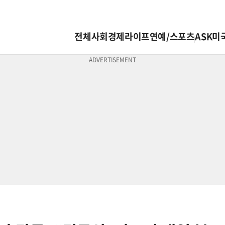
전체
사회
경제
라이프
연예/스포츠
ASK미