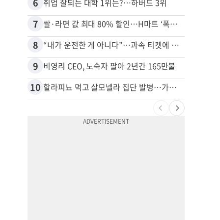
6
16
취업 잘되는 대학 1위는?…하버드 3위
7
17
쌀·라면 값 최대 80% 할인…H마트 ‘폭탄 세일’
8
18
“내가 운전한 게 아니다”…과속 티켓에 오토파일럿 탓한 운전자
9
19
비영리 CEO, 노숙자 팔아 2년간 165만불
10
20
할라피뇨 먹고 살모넬라 집단 발병…가주 등 27개 주 확산