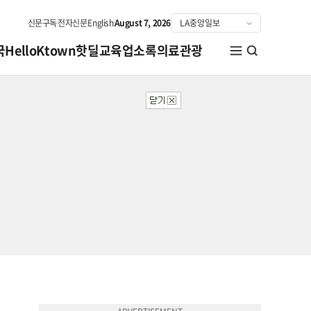
신문구독
전자신문
English
August 7, 2026
국
HelloKtown
핫딜
교육
업소록
의료관광