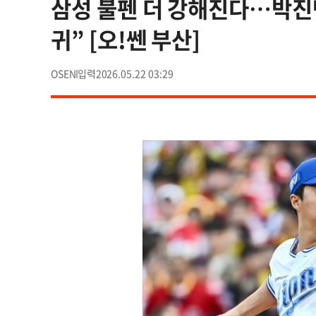
삼성 불펜 더 강해진다…박진만
귀” [오!쎈 부산]
OSEN
2026.05.22 03:29