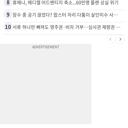
7
“술에 이것 한방울 넣어라” 매일 소주 1병 까는 91세의 철칙
8
휴매나, 메디캘 어드밴티지 축소...60만명 플랜 상실 위기
9
잠수 중 공기 끊었다? 랍스터 자리 다툼이 살인미수 사건으로
10
서류 하나만 빠져도 영주권·비자 거부…심사관 재량권 대폭 확대