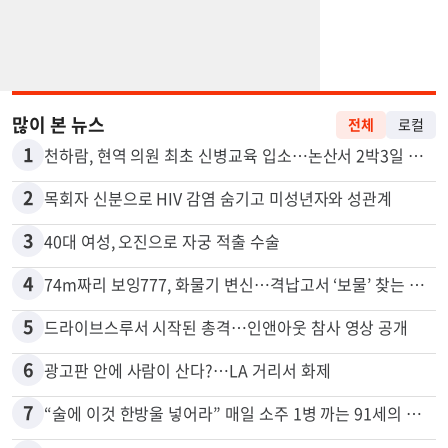
많이 본 뉴스
전체
로컬
1
천하람, 현역 의원 최초 신병교육 입소…논산서 2박3일 생활
2
목회자 신분으로 HIV 감염 숨기고 미성년자와 성관계
3
40대 여성, 오진으로 자궁 적출 수술
4
74m짜리 보잉777, 화물기 변신…격납고서 ‘보물’ 찾는 인천공항
5
드라이브스루서 시작된 총격…인앤아웃 참사 영상 공개
6
광고판 안에 사람이 산다?…LA 거리서 화제