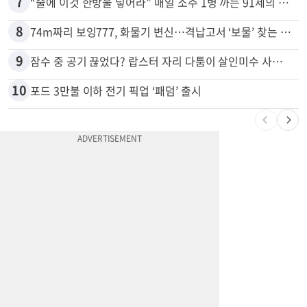
6
광고판 안에 사람이 산다?…LA 거리서 화제
7
“술에 이것 한방울 넣어라” 매일 소주 1병 까는 91세의 철칙
8
74m짜리 보잉777, 화물기 변신…격납고서 ‘보물’ 찾는 인천공항
9
잠수 중 공기 끊었다? 랍스터 자리 다툼이 살인미수 사건으로
10
포드 3만불 이하 전기 픽업 ‘패덤’ 출시