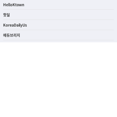
ASK미국
HelloKtown
핫딜
KoreaDailyUs
에듀브리지
생활영어
업소록
의료관광
해피빌리지
ABOUT
ADVERTISING
PRIVACY POLICY
TERMS OF SERVICE
윤리경영
고객센터
News Tips & Corrections
690 Wilshire Place Los Angeles, CA 90005
TEL. (213) 368-2500 FAX. (213) 389-6196