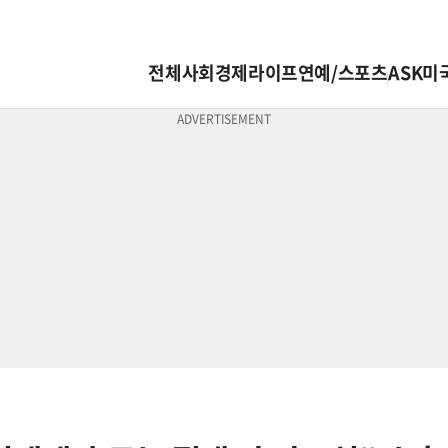
전체
사회
경제
라이프
연예/스포츠
ASK미