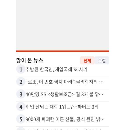
많이 본 뉴스
전체
로컬
1
11
추방된 한국인, 재입국해 또 사기
2
12
“로또, 이 번호 찍지 마라” 물리학자의 당첨금 높이는 비밀
3
13
40만명 SSI<생활보조금> 월 331불 깎이나
4
14
취업 잘되는 대학 1위는?…하버드 3위
5
15
9000채 파괴한 이튼 산불, 공식 원인 밝혀졌다