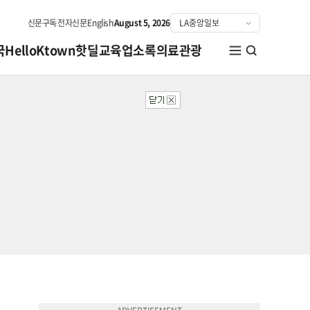
신문구독
전자신문
English
August 5, 2026
국
HelloKtown
핫딜
교육
업소록
의료관광