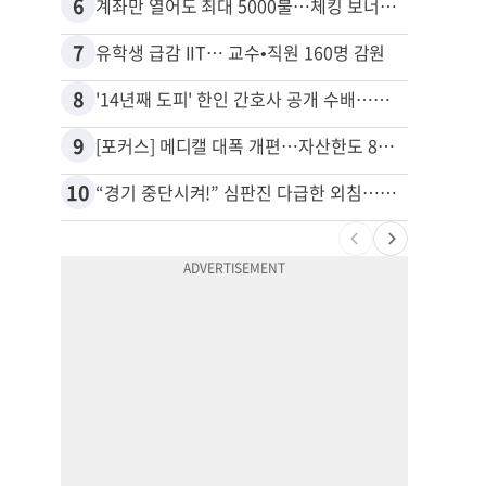
6
16
계좌만 열어도 최대 5000불…체킹 보너스 무한 경쟁
7
17
유학생 급감 IIT… 교수•직원 160명 감원
8
18
'14년째 도피' 한인 간호사 공개 수배…메디케어 사기 유죄
9
19
[포커스] 메디캘 대폭 개편…자산한도 84% 축소
10
20
“경기 중단시켜!” 심판진 다급한 외침…폭염에 야구팬 쓰러졌다