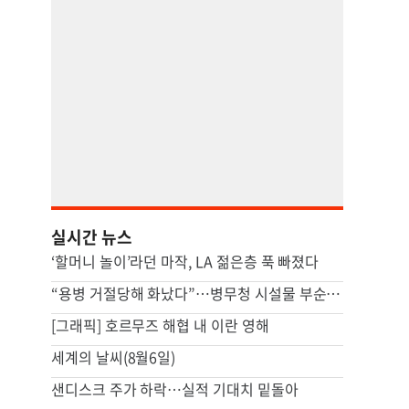
실시간 뉴스
‘할머니 놀이’라던 마작, LA 젊은층 푹 빠졌다
“용병 거절당해 화났다”…병무청 시설물 부순 40대 구속 송치
[그래픽] 호르무즈 해협 내 이란 영해
세계의 날씨(8월6일)
샌디스크 주가 하락…실적 기대치 밑돌아