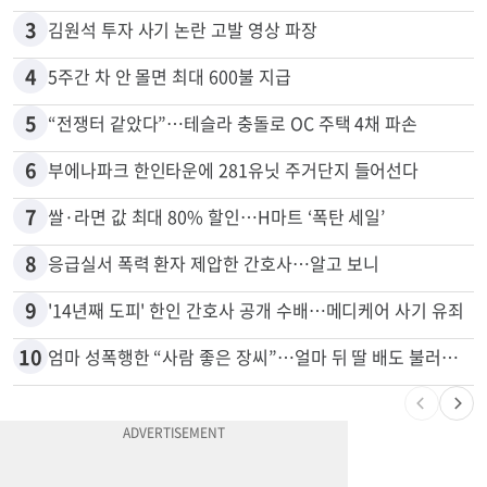
2
“로또, 이 번호 찍지 마라” 물리학자의 당첨금 높이는 비밀
3
김원석 투자 사기 논란 고발 영상 파장
4
5주간 차 안 몰면 최대 600불 지급
5
“전쟁터 같았다”…테슬라 충돌로 OC 주택 4채 파손
6
부에나파크 한인타운에 281유닛 주거단지 들어선다
7
쌀·라면 값 최대 80% 할인…H마트 ‘폭탄 세일’
8
응급실서 폭력 환자 제압한 간호사…알고 보니
9
'14년째 도피' 한인 간호사 공개 수배…메디케어 사기 유죄
10
엄마 성폭행한 “사람 좋은 장씨”…얼마 뒤 딸 배도 불러왔다