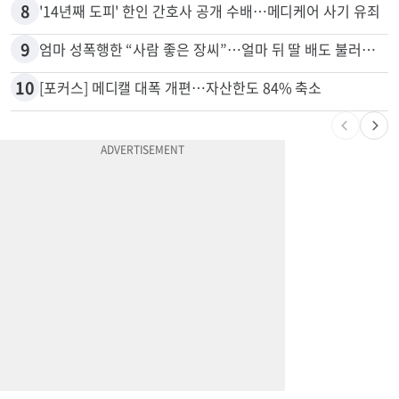
7
김원석〈투자 사기 논란〉 고발 영상 파장
8
'14년째 도피' 한인 간호사 공개 수배…메디케어 사기 유죄
9
엄마 성폭행한 “사람 좋은 장씨”…얼마 뒤 딸 배도 불러왔다
10
[포커스] 메디캘 대폭 개편…자산한도 84% 축소