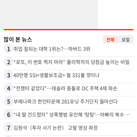
많이 본 뉴스
전체
로컬
1
취업 잘되는 대학 1위는?…하버드 3위
2
“로또, 이 번호 찍지 마라” 물리학자의 당첨금 높이는 비밀
3
40만명 SSI<생활보조금> 월 331불 깎이나
4
“전쟁터 같았다”…테슬라 충돌로 OC 주택 4채 파손
5
부에나파크 한인타운에 281유닛 주거단지 들어선다
6
“내 딸 건드렸지” 성폭행범 유인해 ‘탕탕’…아빠의 복수 결말