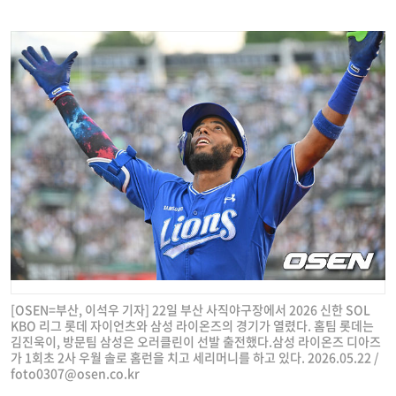
[OSEN=부산, 이석우 기자] 22일 부산 사직야구장에서 2026 신한 SOL
KBO 리그 롯데 자이언츠와 삼성 라이온즈의 경기가 열렸다. 홈팀 롯데는
김진욱이, 방문팀 삼성은 오러클린이 선발 출전했다.삼성 라이온즈 디아즈
가 1회초 2사 우월 솔로 홈런을 치고 세리머니를 하고 있다. 2026.05.22 /
foto0307@osen.co.kr