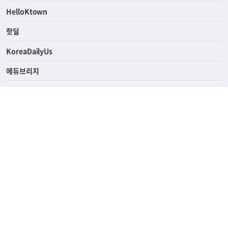
ASK미국
HelloKtown
핫딜
KoreaDailyUs
에듀브리지
생활영어
업소록
의료관광
해피빌리지
ABOUT
ADVERTISING
PRIVACY POLICY
TERMS OF SERVICE
윤리경영
고객센터
News Tips & Corrections
690 Wilshire Place Los Angeles, CA 90005
TEL. (213) 368-2500 FAX. (213) 389-6196