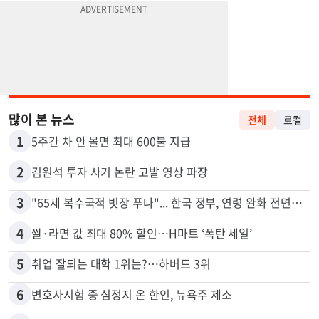
많이 본 뉴스
전체
로컬
1
5주간 차 안 몰면 최대 600불 지급
2
김원석 투자 사기 논란 고발 영상 파장
3
"65세 복수국적 빗장 푸나"... 한국 정부, 연령 완화 전면 추진
4
쌀·라면 값 최대 80% 할인…H마트 ‘폭탄 세일’
5
취업 잘되는 대학 1위는?…하버드 3위