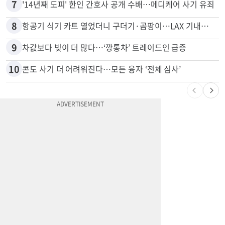
6
변호사시험 중 심정지 온 한인, 뉴욕주 제소
7
'14년째 도피' 한인 간호사 공개 수배…메디케어 사기 유죄
8
항공기 식기 카트 열었더니 구더기·곰팡이…LAX 기내식 업체 논란
9
차값보다 빚이 더 많다…‘깡통차’ 트레이드인 급증
10
콘도 사기 더 어려워진다…모든 융자 ‘전체 심사’