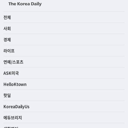
전체
사회
경제
라이프
연예/스포츠
ASK미국
HelloKtown
핫딜
KoreaDailyUs
에듀브리지