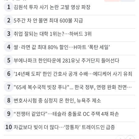
1
김원석 투자 사기 논란 고발 영상 파장
2
5주간 차 안 몰면 최대 600불 지급
3
취업 잘되는 대학 1위는?…하버드 3위
4
쌀·라면 값 최대 80% 할인…H마트 ‘폭탄 세일’
5
부에나파크 한인타운에 281유닛 주거단지 들어선다
6
'14년째 도피' 한인 간호사 공개 수배…메디케어 사기 유죄
7
"65세 복수국적 빗장 푸나"... 한국 정부, 연령 완화 전면 추진
8
변호사시험 중 심정지 온 한인, 뉴욕주 제소
9
“전쟁터 같았다”…테슬라 충돌로 OC 주택 4채 파손
10
차값보다 빚이 더 많다…‘깡통차’ 트레이드인 급증