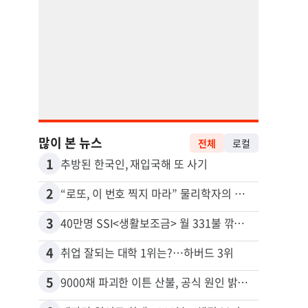
많이 본 뉴스
전체
로컬
1
11
추방된 한국인, 재입국해 또 사기
2
12
“로또, 이 번호 찍지 마라” 물리학자의 당첨금 높이는 비밀
3
13
40만명 SSI<생활보조금> 월 331불 깎이나
4
14
취업 잘되는 대학 1위는?…하버드 3위
5
15
9000채 파괴한 이튼 산불, 공식 원인 밝혀졌다