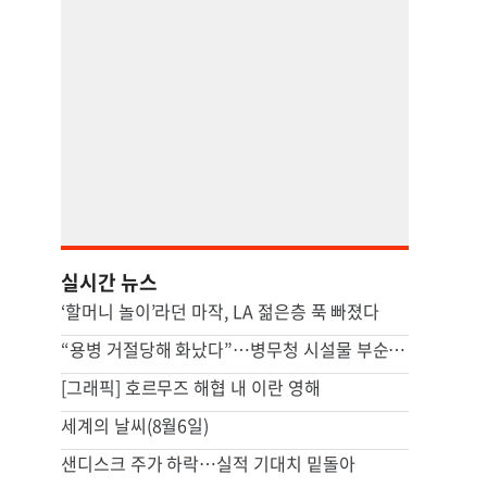
실시간 뉴스
‘할머니 놀이’라던 마작, LA 젊은층 푹 빠졌다
“용병 거절당해 화났다”…병무청 시설물 부순 40대 구속 송치
[그래픽] 호르무즈 해협 내 이란 영해
세계의 날씨(8월6일)
샌디스크 주가 하락…실적 기대치 밑돌아