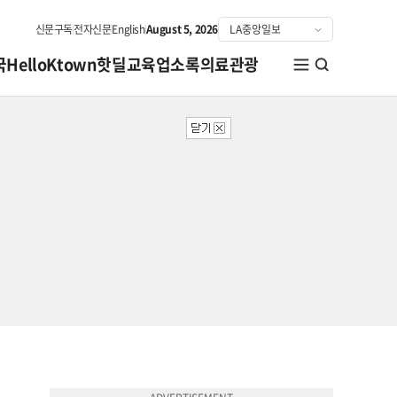
신문구독
전자신문
English
August 5, 2026
국
HelloKtown
핫딜
교육
업소록
의료관광