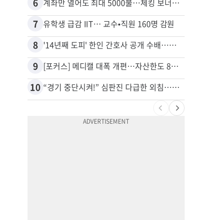
6
16
계좌만 열어도 최대 5000불…체킹 보너스 무한 경쟁
7
17
유학생 급감 IIT… 교수•직원 160명 감원
8
18
'14년째 도피' 한인 간호사 공개 수배…메디케어 사기 유죄
9
19
[포커스] 메디캘 대폭 개편…자산한도 84% 축소
10
20
“경기 중단시켜!” 심판진 다급한 외침…폭염에 야구팬 쓰러졌다