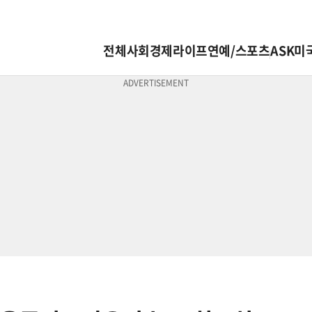
전체
사회
경제
라이프
연예/스포츠
ASK미