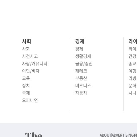
사회
경제
라
사회
경제
라이
사건사고
생활경제
건강
사람/커뮤니티
금융/증권
종교
이민/비자
재테크
여행 
교육
부동산
리빙
정치
비즈니스
문화 
국제
자동차
시니
오피니언
ABOUT
ADVERTISING
P