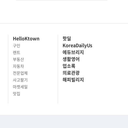
HelloKtown
핫딜
KoreaDailyUs
구인
에듀브리지
렌트
생활영어
부동산
업소록
자동차
의료관광
전문업체
해피빌리지
사고팔기
마켓세일
맛집