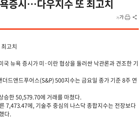
뉴욕증시…다우지수 또 최고치
 최고치
) 미국 뉴욕 증시가 미·이란 협상을 둘러싼 낙관론과 견조한 기
더드앤드푸어스(S&P) 500지수는 금요일 종가 기준 8주 연
상승한 50,579.70에 거래를 마쳤다.
 오른 7,473.47에, 기술주 중심의 나스닥 종합지수는 전장보다
감했다.