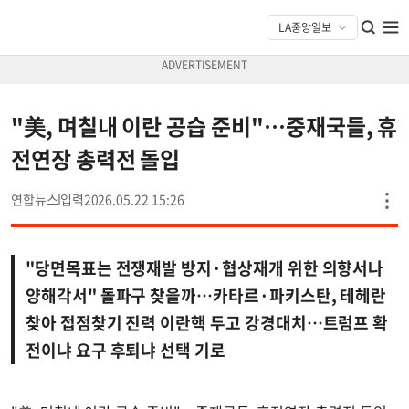
"美, 며칠내 이란 공습 준비"…중재국들, 휴
전연장 총력전 돌입
연합뉴스
2026.05.22 15:26
"당면목표는 전쟁재발 방지·협상재개 위한 의향서나
양해각서" 돌파구 찾을까…카타르·파키스탄, 테헤란
찾아 접점찾기 진력 이란핵 두고 강경대치…트럼프 확
전이냐 요구 후퇴냐 선택 기로