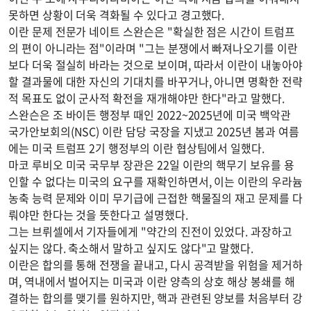
못하면 상황이 더욱 격화될 수 있다고 경고했다.
이란 문제 전문가 네이트 스완슨은 "확실한 점은 시간이 트럼프
의 편이 아니라는 점"이라며 "그는 분쟁에서 빠져나오기를 이란
보다 더욱 절실히 바라는 것으로 보이며, 따라서 이란이 내놓아야
할 결과물에 대한 자신의 기대치를 바꾸거나, 아니면 명확한 전략
적 목표도 없이 군사적 확전을 재개해야만 한다"라고 말했다.
스완슨은 조 바이든 행정부 때인 2022~2025년에 미국 백악관
국가안보회의(NSC) 이란 담당 국장을 지냈고 2025년 봄과 여름
에는 미국 트럼프 2기 행정부의 이란 협상팀에서 일했다.
마코 루비오 미국 국무부 장관은 22일 이란의 핵무기 보유를 용
인할 수 없다는 미국의 요구를 재확인하면서, 이는 이란의 우라늄
농축 능력 문제와 이미 무기급에 근접한 핵물질의 재고 문제를 다
뤄야만 한다는 것을 뜻한다고 설명했다.
그는 브뤼셀에서 기자들에게 "약간의 진전이 있었다. 과장하고
싶지는 않다. 축소해서 말하고 싶지도 않다"고 말했다.
이란은 합의를 통해 전쟁을 끝내고, 다시 공격받을 위험을 제거하
며, 역내에서 벌어지는 미국과 이란 양측의 상호 해상 봉쇄를 해
결하는 합의를 맺기를 원하지만, 핵과 관련된 양보를 처음부터 강