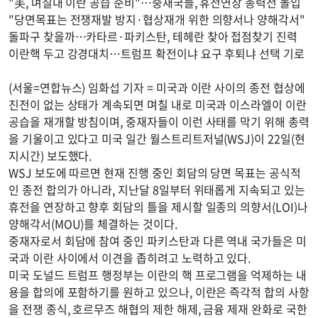
"美, 며칠내 이란 공습 준비"…중재국들, 휴전연장 총력전 돌입
"당면목표는 전쟁재발 방지·협상재개 위한 의향서나 양해각서"
돌파구 찾을까…카타르·파키스탄, 테헤란 찾아 접점찾기 진력
이란핵 두고 강경대치…트럼프 확전이냐 요구 후퇴냐 선택 기로
(서울=연합뉴스) 임화섭 기자 = 미국과 이란 사이의 종전 협상에
진전이 없는 상태가 계속되면 며칠 내로 미국과 이스라엘이 이란
공습을 재개할 방침이며, 중재자들이 이런 사태를 막기 위해 총력
을 기울이고 있다고 미국 일간 월스트리트저널(WSJ)이 22일(현
지시간) 보도했다.
WSJ 보도에 따르면 현재 진행 중인 회담의 당면 목표는 공식적
인 종전 합의가 아니라, 지난달 8일부터 위태롭게 지속되고 있는
휴전을 연장하고 향후 회담의 틀을 제시할 일종의 의향서(LOI)나
양해각서(MOU)를 체결하는 것이다.
중재자로서 회담에 참여 중인 파키스탄과 다른 역내 국가들은 미
국과 이란 사이에서 이견을 좁히려고 노력하고 있다.
미국 도널드 트럼프 행정부는 이란의 핵 프로그램을 억제하는 내
용을 합의에 포함하기를 원하고 있으나, 이란은 즉각적 합의 사항
을 전쟁 종식, 호르무즈 해협의 제한 해제, 금융 제재 완화로 국한