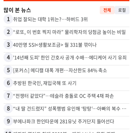
많이 본 뉴스
전체
로컬
1
취업 잘되는 대학 1위는?…하버드 3위
2
“로또, 이 번호 찍지 마라” 물리학자의 당첨금 높이는 비밀
3
40만명 SSI<생활보조금> 월 331불 깎이나
4
'14년째 도피' 한인 간호사 공개 수배…메디케어 사기 유죄
5
[포커스] 메디캘 대폭 개편…자산한도 84% 축소
6
추방된 한국인, 재입국해 또 사기
7
“전쟁터 같았다”…테슬라 충돌로 OC 주택 4채 파손
8
“내 딸 건드렸지” 성폭행범 유인해 ‘탕탕’…아빠의 복수 결말