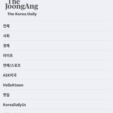
전체
사회
경제
라이프
연예/스포츠
ASK미국
HelloKtown
핫딜