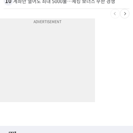
9
부에나파크 한인타운에 281유닛 주거단지 들어선다
10
계좌만 열어도 최대 5000불…체킹 보너스 무한 경쟁