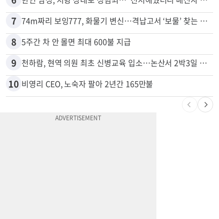
5
광고판 안에 사람이 산다?…LA 거리서 화제
6
한인 남성, 처형 상대로 성범죄…"선처해줬더니 배신자 취급"
7
74m짜리 보잉777, 화물기 변신…격납고서 ‘보물’ 찾는 인천공항
8
5주간 차 안 몰면 최대 600불 지급
9
천하람, 현역 의원 최초 신병교육 입소…논산서 2박3일 생활
10
비영리 CEO, 노숙자 팔아 2년간 165만불