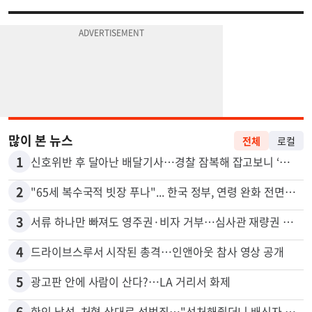
많이 본 뉴스
전체
로컬
1
신호위반 후 달아난 배달기사…경찰 잠복해 잡고보니 ‘반전’
2
"65세 복수국적 빗장 푸나"... 한국 정부, 연령 완화 전면 추진
3
서류 하나만 빠져도 영주권·비자 거부…심사관 재량권 대폭 확대
4
드라이브스루서 시작된 총격…인앤아웃 참사 영상 공개