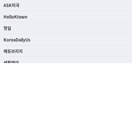
연예/스포츠
ASK미국
HelloKtown
핫딜
KoreaDailyUs
에듀브리지
생활영어
업소록
의료관광
해피빌리지
ABOUT
ADVERTISING
PRIVACY POLICY
TERMS OF SERVICE
윤리경영
고객센터
News Tips & Corrections