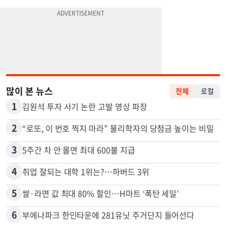
많이 본 뉴스
전체
로컬
1
김원석 투자 사기 논란 고발 영상 파장
2
“로또, 이 번호 찍지 마라” 물리학자의 당첨금 높이는 비밀
3
5주간 차 안 몰면 최대 600불 지급
4
취업 잘되는 대학 1위는?…하버드 3위
5
쌀·라면 값 최대 80% 할인…H마트 ‘폭탄 세일’
6
부에나파크 한인타운에 281유닛 주거단지 들어선다