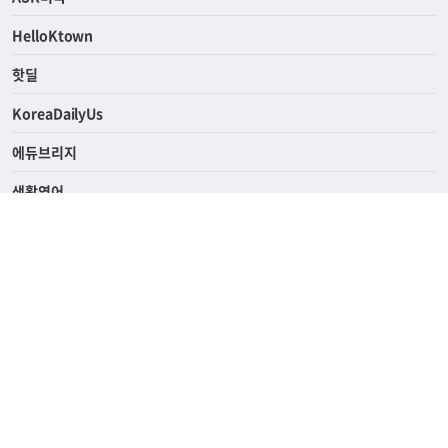
HelloKtown
핫딜
KoreaDailyUs
에듀브리지
생활영어
업소록
의료관광
해피빌리지
ABOUT
ADVERTISING
PRIVACY POLICY
TERMS OF SERVICE
윤리경영
고객센터
News Tips & Corrections
690 Wilshire Place Los Angeles, CA 90005
TEL. (213) 368-2500 FAX. (213) 389-6196
© Joongangilbo USA. All Rights Reserved.