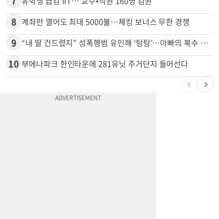
6
추방된 한국인, 재입국해 또 사기
7
유학생 급감 IIT… 교수•직원 160명 감원
8
계좌만 열어도 최대 5000불…체킹 보너스 무한 경쟁
9
“내 딸 건드렸지” 성폭행범 유인해 ‘탕탕’…아빠의 복수 결말
10
부에나파크 한인타운에 281유닛 주거단지 들어선다