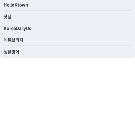
ASK미국
HelloKtown
핫딜
KoreaDailyUs
에듀브리지
생활영어
업소록
의료관광
해피빌리지
ABOUT
ADVERTISING
PRIVACY POLICY
TERMS OF SERVICE
윤리경영
고객센터
News Tips & Corrections
690 Wilshire Place Los Angeles, CA 90005
TEL. (213) 368-2500 FAX. (213) 389-6196