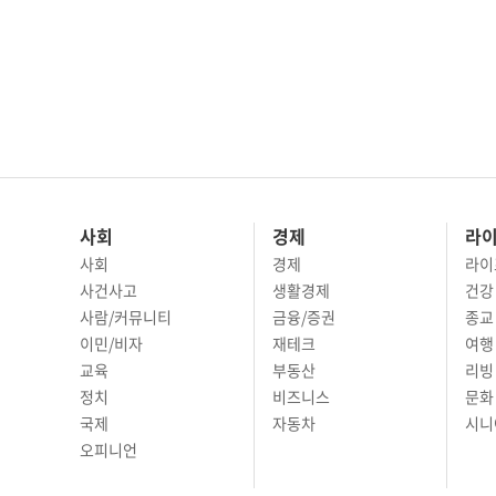
사회
경제
라
사회
경제
라이
사건사고
생활경제
건강
사람/커뮤니티
금융/증권
종교
이민/비자
재테크
여행 
교육
부동산
리빙
정치
비즈니스
문화 
국제
자동차
시니
오피니언