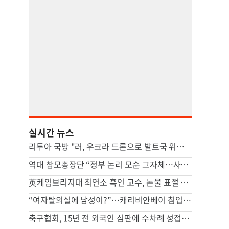
실시간 뉴스
리투아 국방 "러, 우크라 드론으로 발트국 위장공격 할수도"
역대 참모총장단 “정부 논리 모순 그자체…사관학교 통합, 재검토해야”
英케임브리지대 최연소 흑인 교수, 논물 표절 의혹에 사임
“여자탈의실에 남성이?”…캐리비안베이 침입 신고, 일주일째 못 잡았다
축구협회, 15년 전 외국인 심판에 수차례 성접대...월드컵 예선도 포함