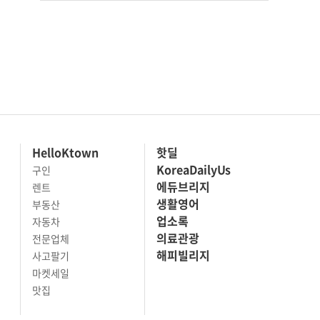
HelloKtown
핫딜
KoreaDailyUs
구인
에듀브리지
렌트
생활영어
부동산
업소록
자동차
의료관광
전문업체
해피빌리지
사고팔기
마켓세일
맛집