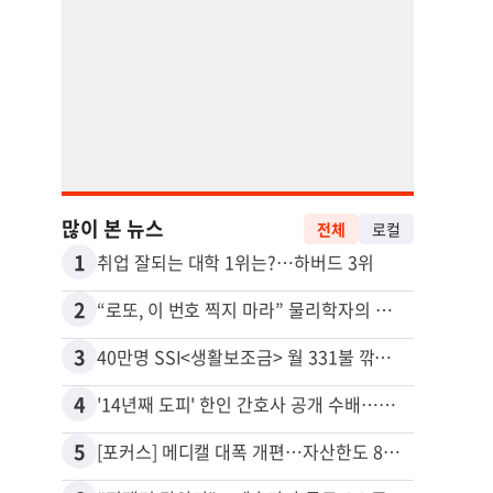
많이 본 뉴스
전체
로컬
1
11
취업 잘되는 대학 1위는?…하버드 3위
유학생
2
12
“로또, 이 번호 찍지 마라” 물리학자의 당첨금 높이는 비밀
3
13
40만명 SSI<생활보조금> 월 331불 깎이나
4
14
'14년째 도피' 한인 간호사 공개 수배…메디케어 사기 유죄
5
15
[포커스] 메디캘 대폭 개편…자산한도 84% 축소