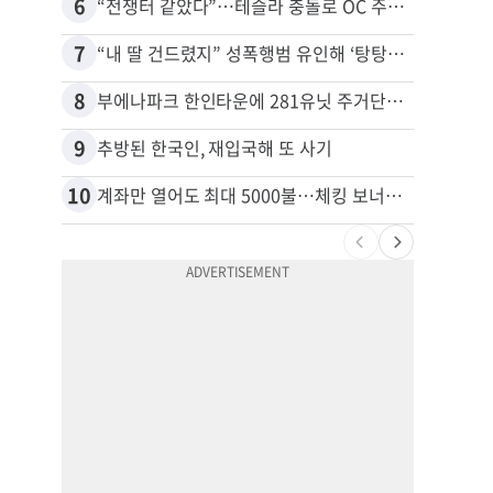
6
16
“전쟁터 같았다”…테슬라 충돌로 OC 주택 4채 파손
7
17
“내 딸 건드렸지” 성폭행범 유인해 ‘탕탕’…아빠의 복수 결말
8
18
부에나파크 한인타운에 281유닛 주거단지 들어선다
9
19
추방된 한국인, 재입국해 또 사기
10
20
계좌만 열어도 최대 5000불…체킹 보너스 무한 경쟁