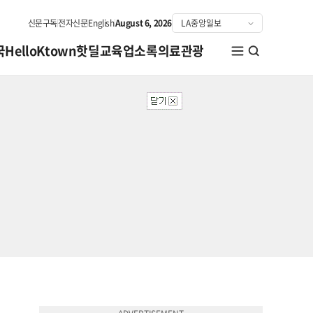
신문구독
전자신문
English
August 6, 2026
국
HelloKtown
핫딜
교육
업소록
의료관광