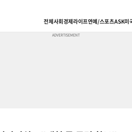
전체
사회
경제
라이프
연예/스포츠
ASK미