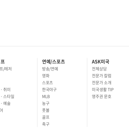
이프
연예/스포츠
ASK미국
프/레저
방송/연예
전체상담
영화
전문가 칼럼
스포츠
전문가 소개
· 취미
한국야구
미국생활 TIP
 · 스타일
MLB
영주권 문호
· 예술
농구
어
풋볼
골프
축구