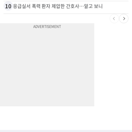
9
엄마 성폭행한 “사람 좋은 장씨”…얼마 뒤 딸 배도 불러왔다
10
응급실서 폭력 환자 제압한 간호사…알고 보니