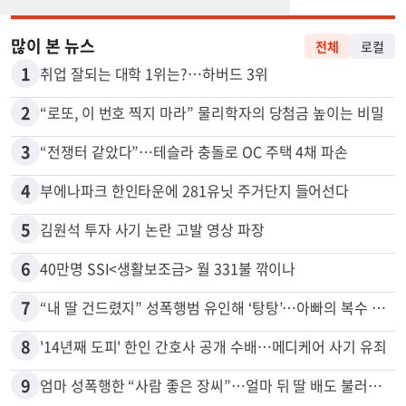
많이 본 뉴스
전체
로컬
1
취업 잘되는 대학 1위는?…하버드 3위
2
“로또, 이 번호 찍지 마라” 물리학자의 당첨금 높이는 비밀
3
“전쟁터 같았다”…테슬라 충돌로 OC 주택 4채 파손
4
부에나파크 한인타운에 281유닛 주거단지 들어선다
5
김원석 투자 사기 논란 고발 영상 파장
6
40만명 SSI<생활보조금> 월 331불 깎이나
7
“내 딸 건드렸지” 성폭행범 유인해 ‘탕탕’…아빠의 복수 결말
8
'14년째 도피' 한인 간호사 공개 수배…메디케어 사기 유죄