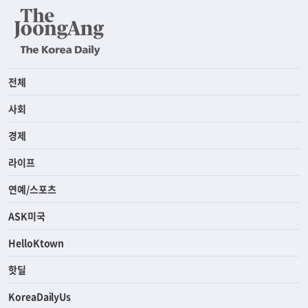
전체
사회
경제
라이프
연예/스포츠
ASK미국
HelloKtown
핫딜