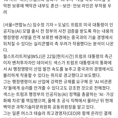
막판 보류에 백악관 내부도 혼선…보안·안보 라인은 부작용 우
려
(서울=연합뉴스) 임수정 기자 = 도널드 트럼프 미국 대통령이 인
공지능(AI) 모델 출시 전 정부의 사전 검증을 받도록 하는 내용의
행정명령 서명을 전격 보류한 배경에는 중국과의 기술 경쟁에서
뒤처질 수 있다는 실리콘밸리 측 우려가 작용했다는 분석이 나온
다.
월스트리트저널(WSJ)은 22일(현지시간) 트럼프 대통령의 측근
이자 벤처투자자인 데이비드 색스가 트럼프 대통령과의 통화에
서 AI 행정명령이 산업 발전 속도를 늦추고 중국과의 경쟁에서도
불리하게 작용할 수 있다는 취지로 경고했다고 보도했다.
그는 행정명령이 AI 산업에 강력한 규제를 요구해 온 'AI 비관론
자'들에게 승리를 안겨줄 수 있다고도 강조한 것으로 전해졌다.
색스는 트럼프 행정부의 인공지능(AI) 정책을 총괄하는 'AI·가상
화폐 차르'를 역임했으며, 올해 초 공식 직책에서 물러난 뒤 현재
백악관 과학기술자문위원회 공동위원장을 맡고 있다.
그는 일론 머스크 테슬라 최고경영자(CEO)와 함께 온라인 결제