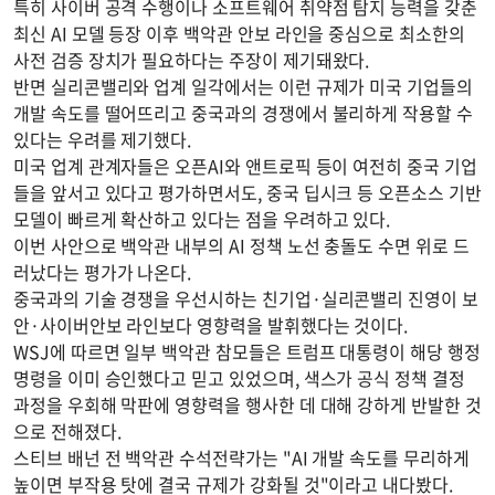
특히 사이버 공격 수행이나 소프트웨어 취약점 탐지 능력을 갖춘
최신 AI 모델 등장 이후 백악관 안보 라인을 중심으로 최소한의
사전 검증 장치가 필요하다는 주장이 제기돼왔다.
반면 실리콘밸리와 업계 일각에서는 이런 규제가 미국 기업들의
개발 속도를 떨어뜨리고 중국과의 경쟁에서 불리하게 작용할 수
있다는 우려를 제기했다.
미국 업계 관계자들은 오픈AI와 앤트로픽 등이 여전히 중국 기업
들을 앞서고 있다고 평가하면서도, 중국 딥시크 등 오픈소스 기반
모델이 빠르게 확산하고 있다는 점을 우려하고 있다.
이번 사안으로 백악관 내부의 AI 정책 노선 충돌도 수면 위로 드
러났다는 평가가 나온다.
중국과의 기술 경쟁을 우선시하는 친기업·실리콘밸리 진영이 보
안·사이버안보 라인보다 영향력을 발휘했다는 것이다.
WSJ에 따르면 일부 백악관 참모들은 트럼프 대통령이 해당 행정
명령을 이미 승인했다고 믿고 있었으며, 색스가 공식 정책 결정
과정을 우회해 막판에 영향력을 행사한 데 대해 강하게 반발한 것
으로 전해졌다.
스티브 배넌 전 백악관 수석전략가는 "AI 개발 속도를 무리하게
높이면 부작용 탓에 결국 규제가 강화될 것"이라고 내다봤다.