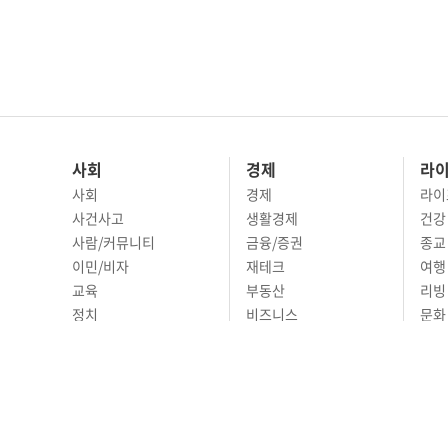
사회
경제
라
사회
경제
라이
사건사고
생활경제
건강
사람/커뮤니티
금융/증권
종교
이민/비자
재테크
여행 
교육
부동산
리빙
정치
비즈니스
문화 
국제
자동차
시니
오피니언