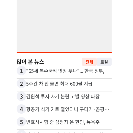
많이 본 뉴스
전체
로컬
1
11
"65세 복수국적 빗장 푸나"... 한국 정부, 연령 완화 전면 추진
2
12
5주간 차 안 몰면 최대 600불 지급
3
13
김원석 투자 사기 논란 고발 영상 파장
4
14
항공기 식기 카트 열었더니 구더기·곰팡이…LAX 기내식 업체 논란
5
15
변호사시험 중 심정지 온 한인, 뉴욕주 제소