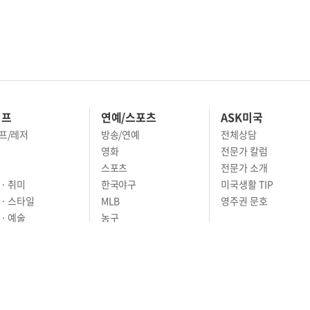
이프
연예/스포츠
ASK미국
프/레저
방송/연예
전체상담
영화
전문가 칼럼
스포츠
전문가 소개
· 취미
한국야구
미국생활 TIP
 · 스타일
MLB
영주권 문호
· 예술
농구
어
풋볼
골프
축구