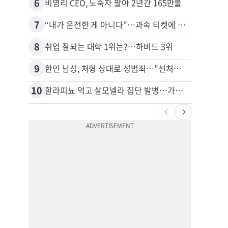
6
16
비영리 CEO, 노숙자 팔아 2년간 165만불
7
17
“내가 운전한 게 아니다”…과속 티켓에 오토파일럿 탓한 운전자
8
18
취업 잘되는 대학 1위는?…하버드 3위
9
19
한인 남성, 처형 상대로 성범죄…"선처해줬더니 배신자 취급"
10
20
할라피뇨 먹고 살모넬라 집단 발병…가주 등 27개 주 확산