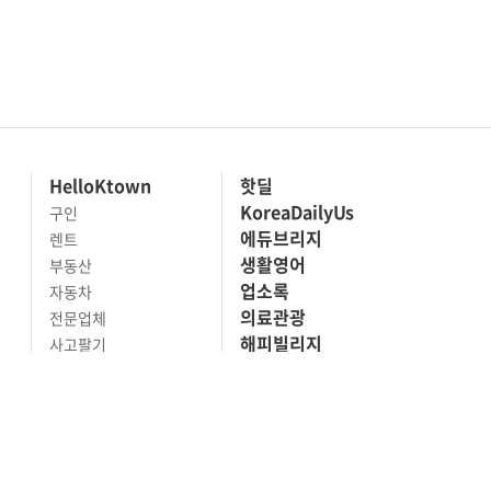
HelloKtown
핫딜
KoreaDailyUs
구인
에듀브리지
렌트
생활영어
부동산
업소록
자동차
의료관광
전문업체
해피빌리지
사고팔기
마켓세일
맛집