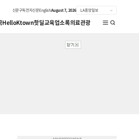
신문구독
전자신문
English
August 7, 2026
국
HelloKtown
핫딜
교육
업소록
의료관광