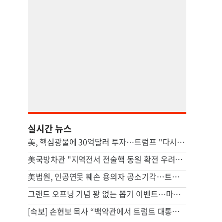
실시간 뉴스
美, 핵심광물에 30억달러 투자…트럼프 "다시는 中 의존 않도록"
美국방차관 "지역전서 전술핵 동원 확전 우려…합리적 핵옵션 필요"
美법원, 인공연못 훼손 용의자 공소기각…트럼프는 "재고해야"(종합)
그랜드 오프닝 기념 꽝 없는 뽑기 이벤트…마루가메 우동 오픈
[속보] 손현보 목사 “백악관에서 트럼트 대통령 접견”