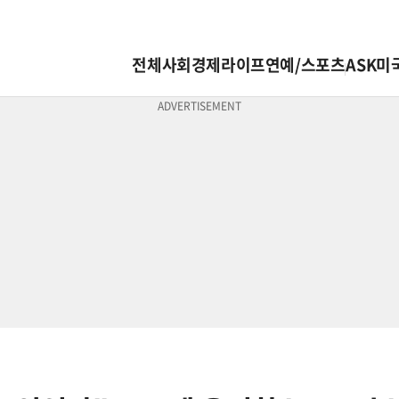
전체
사회
경제
라이프
연예/스포츠
ASK미