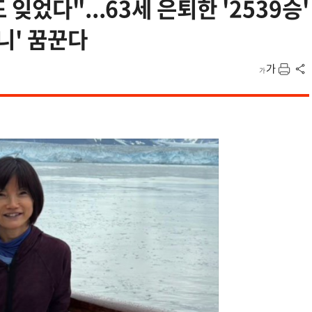
잊었다"...63세 은퇴한 '2539승'
니' 꿈꾼다