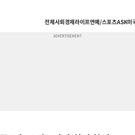
전체
사회
경제
라이프
연예/스포츠
ASK미