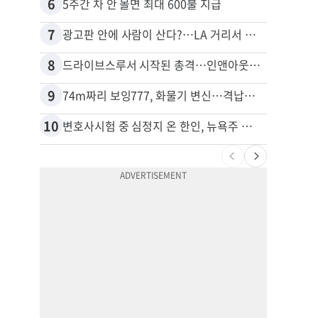
6
16
5주간 차 안 몰면 최대 600불 지급
7
17
광고판 안에 사람이 산다?…LA 거리서 화제
8
18
드라이브스루서 시작된 총격…인앤아웃 참사 영상 공개
포드 
9
19
74m짜리 보잉777, 화물기 변신…격납고서 ‘보물’ 찾는 인천공항
10
20
변호사시험 중 심정지 온 한인, 뉴욕주 제소