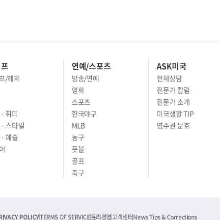
이프
연예/스포츠
ASK미국
프/레저
방송/연예
전체상담
영화
전문가 칼럼
스포츠
전문가 소개
· 취미
한국야구
미국생활 TIP
 · 스타일
MLB
영주권 문호
· 예술
농구
어
풋볼
골프
축구
RIVACY POLICY
TERMS OF SERVICE
윤리경영
고객센터
News Tips & Corrections