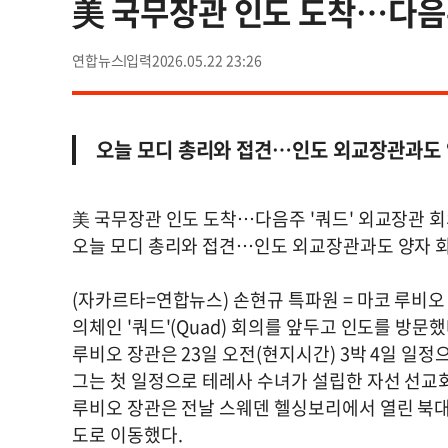
美 국무장관 인도 도착…다음주
연합뉴스
2026.05.22 23:26
오늘 모디 총리와 접견…인도 외교장관과도 
美 국무장관 인도 도착…다음주 '쿼드' 외교장관 회
오늘 모디 총리와 접견…인도 외교장관과도 양자 
(자카르타=연합뉴스) 손현규 특파원 = 마코 루비오
의체인 '쿼드'(Quad) 회의를 앞두고 인도를 방문했
루비오 장관은 23일 오전(현지시간) 3박 4일 일
그는 첫 일정으로 테레사 수녀가 설립한 자선 선교회
루비오 장관은 전날 스웨덴 헬싱보리에서 열린 북대
도로 이동했다.