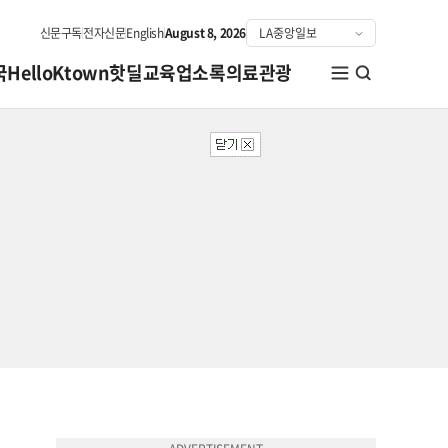
신문구독
전자신문
English
August 8, 2026
국
HelloKtown
핫딜
교육
업소록
의료관광