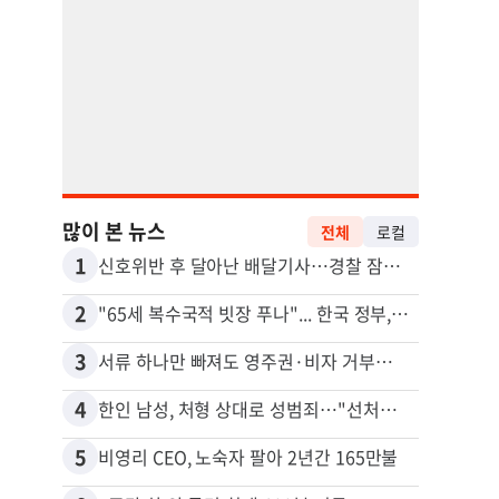
많이 본 뉴스
전체
로컬
1
11
신호위반 후 달아난 배달기사…경찰 잠복해 잡고보니 ‘반전’
2
12
"65세 복수국적 빗장 푸나"... 한국 정부, 연령 완화 전면 추진
김원석
3
13
서류 하나만 빠져도 영주권·비자 거부…심사관 재량권 대폭 확대
4
14
한인 남성, 처형 상대로 성범죄…"선처해줬더니 배신자 취급"
5
15
비영리 CEO, 노숙자 팔아 2년간 165만불