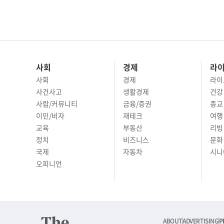
사회
경제
라
사회
경제
라이
사건사고
생활경제
건강
사람/커뮤니티
금융/증권
종교
이민/비자
재테크
여행 
교육
부동산
리빙
정치
비즈니스
문화 
국제
자동차
시니
오피니언
ABOUT
ADVERTISING
P