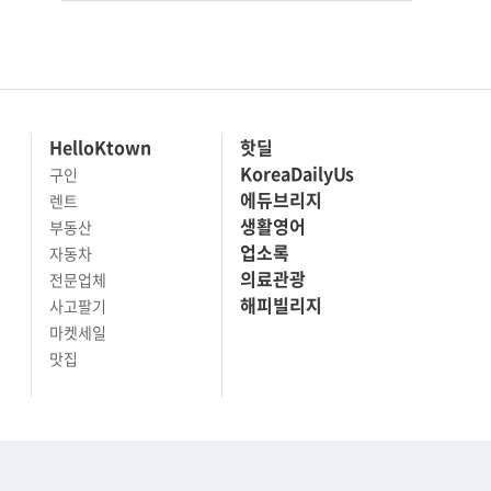
HelloKtown
핫딜
KoreaDailyUs
구인
에듀브리지
렌트
생활영어
부동산
업소록
자동차
의료관광
전문업체
해피빌리지
사고팔기
마켓세일
맛집