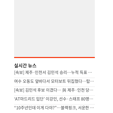
실시간 뉴스
[속보] 제주·인천서 김민석 승리…누적 득표 정청래에 역전
여수 오동도 앞바다서 모터보트 뒤집혔다…탑승객 2명 사망
[속보] 김민석 후보 이겼다… 與 제주·인천 당원투표 승리
‘AT마드리드 입단’ 이강인, 선수·스태프 80명에 한식 만찬 대접
“10주년인데 이게 다야?”…블랙핑크, 서운한 팬심에 결국 사과