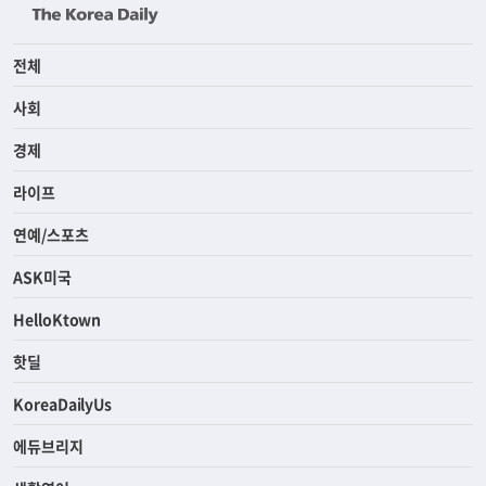
전체
사회
경제
라이프
연예/스포츠
ASK미국
HelloKtown
핫딜
KoreaDailyUs
에듀브리지