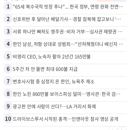
1
"65세 복수국적 빗장 푸나"... 한국 정부, 연령 완화 전면 추진
2
신호위반 후 달아난 배달기사…경찰 잠복해 잡고보니 ‘반전’
3
서류 하나만 빠져도 영주권·비자 거부…심사관 재량권 대폭 확대
4
한인 남성, 처형 상대로 성범죄…"선처해줬더니 배신자 취급"
5
비영리 CEO, 노숙자 팔아 2년간 165만불
6
5주간 차 안 몰면 최대 600불 지급
7
변호사시험 중 심정지 온 한인, 뉴욕주 제소
8
한인 노린 860만불 보이스피싱 덜미…영사관·한국 검찰 사칭
9
광고판 안에 사람이 산다?…LA 거리서 화제
10
드라이브스루서 시작된 총격…인앤아웃 참사 영상 공개