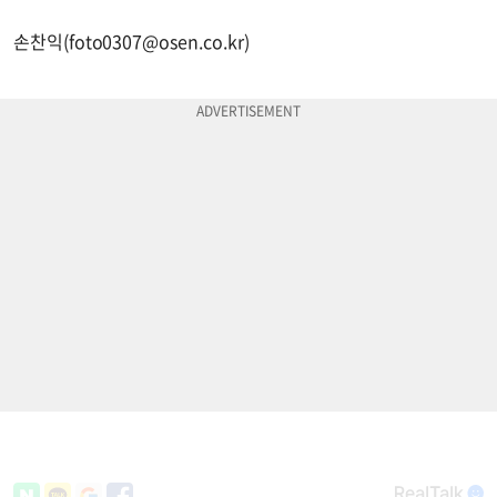
손찬익(
foto0307@osen.co.kr
)