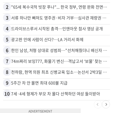
많이 본 뉴스
전체
로컬
1
신호위반 후 달아난 배달기사…경찰 잠복해 잡고보니 ‘반전’
2
"65세 복수국적 빗장 푸나"... 한국 정부, 연령 완화 전면 추진
3
서류 하나만 빠져도 영주권·비자 거부…심사관 재량권 대폭 확대
4
드라이브스루서 시작된 총격…인앤아웃 참사 영상 공개
5
광고판 안에 사람이 산다?…LA 거리서 화제
6
한인 남성, 처형 상대로 성범죄…"선처해줬더니 배신자 취급"
7
74m짜리 보잉777, 화물기 변신…격납고서 ‘보물’ 찾는 인천공항
8
천하람, 현역 의원 최초 신병교육 입소…논산서 2박3일 생활
9
5주간 차 안 몰면 최대 600불 지급
10
7세·4세 형제가 부모 차 몰다 산책하던 여성 들이받아