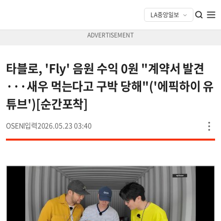
타블로, 'Fly' 음원 수익 0원 "계약서 발견
···새우 먹는다고 구박 당해"('에픽하이 유
튜브')[순간포착]
OSEN
2026.05.23 03:40