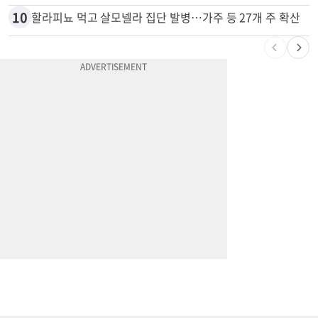
10
할라피뇨 먹고 살모넬라 집단 발병…가주 등 27개 주 확산