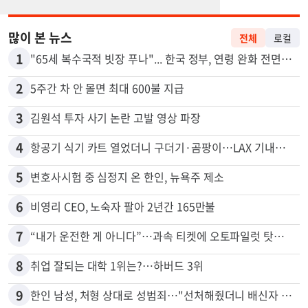
많이 본 뉴스
전체
로컬
1
"65세 복수국적 빗장 푸나"... 한국 정부, 연령 완화 전면 추진
2
5주간 차 안 몰면 최대 600불 지급
3
김원석 투자 사기 논란 고발 영상 파장
4
항공기 식기 카트 열었더니 구더기·곰팡이…LAX 기내식 업체 논란
5
변호사시험 중 심정지 온 한인, 뉴욕주 제소
6
비영리 CEO, 노숙자 팔아 2년간 165만불
7
“내가 운전한 게 아니다”…과속 티켓에 오토파일럿 탓한 운전자
8
취업 잘되는 대학 1위는?…하버드 3위
9
한인 남성, 처형 상대로 성범죄…"선처해줬더니 배신자 취급"