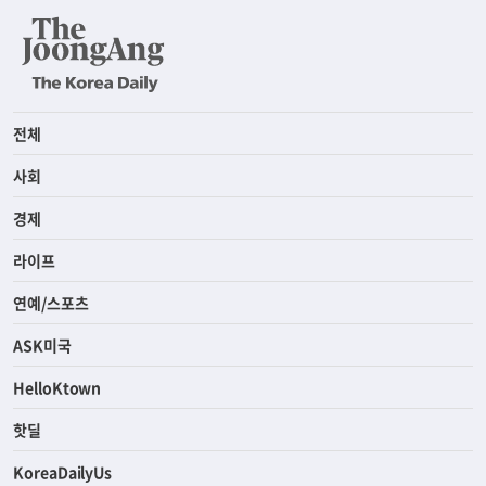
전체
사회
경제
라이프
연예/스포츠
ASK미국
HelloKtown
핫딜
KoreaDailyUs