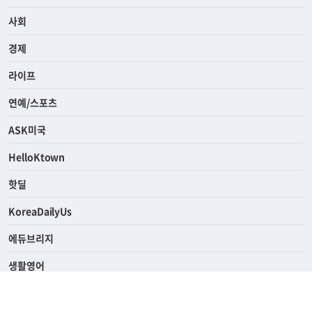
전체
사회
경제
라이프
연예/스포츠
ASK미국
HelloKtown
핫딜
KoreaDailyUs
에듀브리지
생활영어