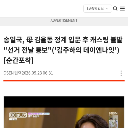
송일국, 母 김을동 정계 입문 후 캐스팅 불발
"선거 전날 통보"('김주하의 데이앤나잇')
[순간포착]
OSEN
2026.05.23 06:31