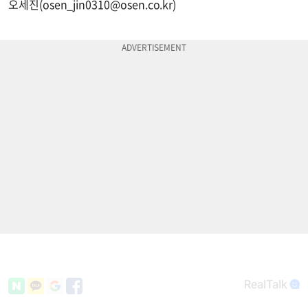
오세진(
osen_jin0310@osen.co.kr
)