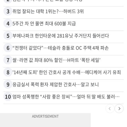
1
“로또, 이 번호 찍지 마라” 물리학자의 당첨금 높이는 비밀
2
김원석 투자 사기 논란 고발 영상 파장
3
취업 잘되는 대학 1위는?…하버드 3위
4
5주간 차 안 몰면 최대 600불 지급
5
부에나파크 한인타운에 281유닛 주거단지 들어선다
6
“전쟁터 같았다”…테슬라 충돌로 OC 주택 4채 파손
7
쌀·라면 값 최대 80% 할인…H마트 ‘폭탄 세일’
8
'14년째 도피' 한인 간호사 공개 수배…메디케어 사기 유죄
9
응급실서 폭력 환자 제압한 간호사…알고 보니
10
엄마 성폭행한 “사람 좋은 장씨”…얼마 뒤 딸 배도 불러왔다