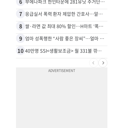
6
16
부에나파크 한인타운에 281유닛 주거단지 들어선다
7
17
응급실서 폭력 환자 제압한 간호사…알고 보니
8
18
쌀·라면 값 최대 80% 할인…H마트 ‘폭탄 세일’
9
19
엄마 성폭행한 “사람 좋은 장씨”…얼마 뒤 딸 배도 불러왔다
10
20
40만명 SSI<생활보조금> 월 331불 깎이나