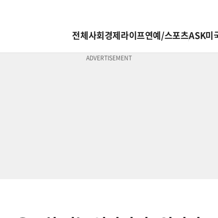
전체
사회
경제
라이프
연예/스포츠
ASK미