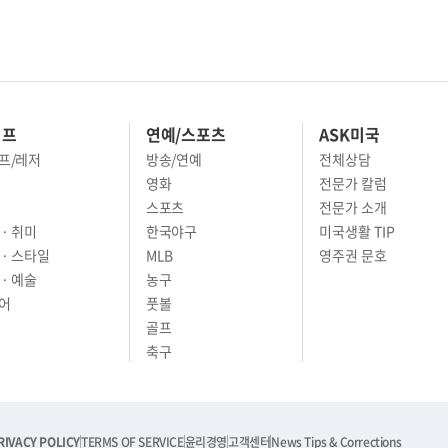
이프
연예/스포츠
ASK미국
프/레저
방송/연예
전체상담
영화
전문가 칼럼
스포츠
전문가 소개
· 취미
한국야구
미국생활 TIP
 · 스타일
MLB
영주권 문호
· 예술
농구
어
풋볼
골프
축구