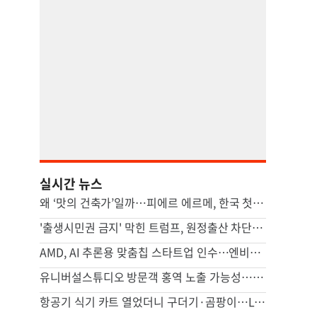
실시간 뉴스
왜 ‘맛의 건축가’일까…피에르 에르메, 한국 첫 카페 열다 [쿠캉]
'출생시민권 금지' 막힌 트럼프, 원정출산 차단 행정명령 서명(종합)
AMD, AI 추론용 맞춤칩 스타트업 인수…엔비디아 추격 가속
유니버설스튜디오 방문객 홍역 노출 가능성…LA카운티 경고
항공기 식기 카트 열었더니 구더기·곰팡이…LAX 기내식 업체 논란