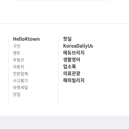
HelloKtown
핫딜
KoreaDailyUs
구인
에듀브리지
렌트
생활영어
부동산
업소록
자동차
의료관광
전문업체
해피빌리지
사고팔기
마켓세일
맛집