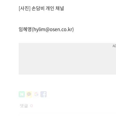
[사진] 손담비 개인 채널
임혜영(
hylim@osen.co.kr
)