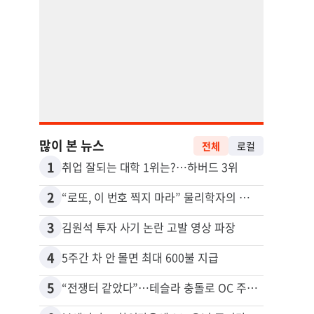
많이 본 뉴스
전체
로컬
1
11
취업 잘되는 대학 1위는?…하버드 3위
2
12
“로또, 이 번호 찍지 마라” 물리학자의 당첨금 높이는 비밀
3
13
김원석 투자 사기 논란 고발 영상 파장
4
14
5주간 차 안 몰면 최대 600불 지급
5
15
“전쟁터 같았다”…테슬라 충돌로 OC 주택 4채 파손