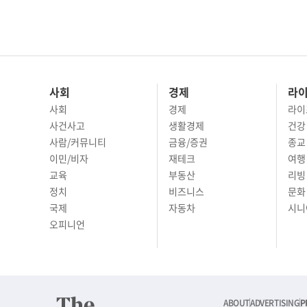
사회
경제
라
사회
경제
라이
사건사고
생활경제
건강
사람/커뮤니티
금융/증권
종교
이민/비자
재테크
여행 
교육
부동산
리빙
정치
비즈니스
문화 
국제
자동차
시니
오피니언