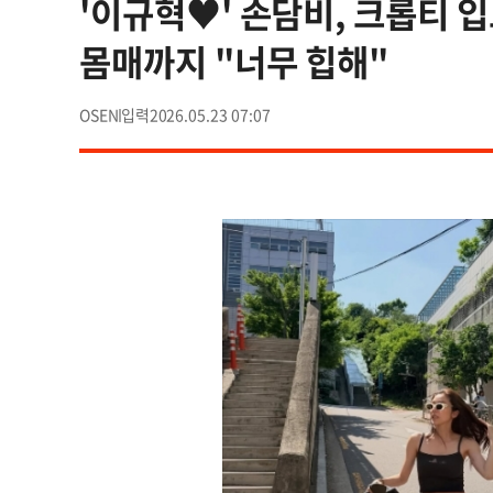
'이규혁♥' 손담비, 크롭티 
몸매까지 "너무 힙해"
OSEN
2026.05.23 07:07