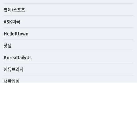
경제
라이프
연예/스포츠
ASK미국
HelloKtown
핫딜
KoreaDailyUs
에듀브리지
생활영어
업소록
의료관광
해피빌리지