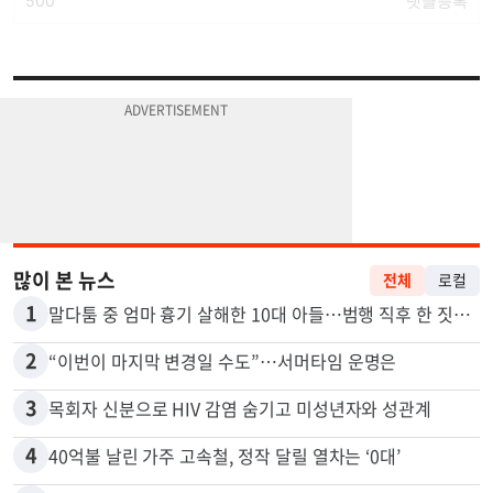
많이 본 뉴스
전체
로컬
1
말다툼 중 엄마 흉기 살해한 10대 아들…범행 직후 한 짓 충격
2
“이번이 마지막 변경일 수도”…서머타임 운명은
3
목회자 신분으로 HIV 감염 숨기고 미성년자와 성관계