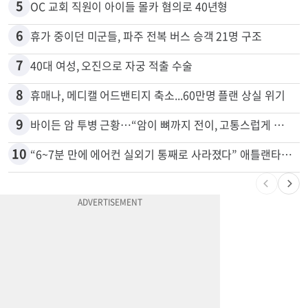
4
40억불 날린 가주 고속철, 정작 달릴 열차는 ‘0대’
5
OC 교회 직원이 아이들 몰카 혐의로 40년형
6
휴가 중이던 미군들, 파주 전복 버스 승객 21명 구조
7
40대 여성, 오진으로 자궁 적출 수술
8
휴매나, 메디캘 어드밴티지 축소...60만명 플랜 상실 위기
9
바이든 암 투병 근황…“암이 뼈까지 전이, 고통스럽게 투병 중”
10
“6~7분 만에 에어컨 실외기 통째로 사라졌다” 애틀랜타서 실외기 도난 급증