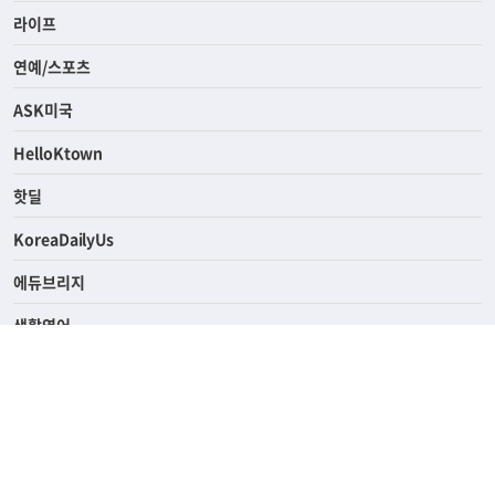
경제
라이프
연예/스포츠
ASK미국
HelloKtown
핫딜
KoreaDailyUs
에듀브리지
생활영어
업소록
의료관광