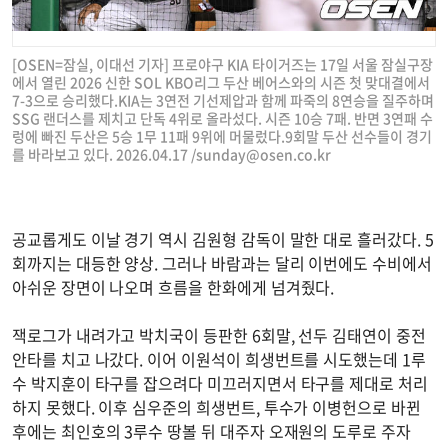
[OSEN=잠실, 이대선 기자] 프로야구 KIA 타이거즈는 17일 서울 잠실구장
에서 열린 2026 신한 SOL KBO리그 두산 베어스와의 시즌 첫 맞대결에서
7-3으로 승리했다.KIA는 3연전 기선제압과 함께 파죽의 8연승을 질주하며
SSG 랜더스를 제치고 단독 4위로 올라섰다. 시즌 10승 7패. 반면 3연패 수
렁에 빠진 두산은 5승 1무 11패 9위에 머물렀다.9회말 두산 선수들이 경기
를 바라보고 있다. 2026.04.17 /
sunday@osen.co.kr
공교롭게도 이날 경기 역시 김원형 감독이 말한 대로 흘러갔다. 5
회까지는 대등한 양상. 그러나 바람과는 달리 이번에도 수비에서
아쉬운 장면이 나오며 흐름을 한화에게 넘겨줬다.
잭로그가 내려가고 박치국이 등판한 6회말, 선두 김태연이 중전
안타를 치고 나갔다. 이어 이원석이 희생번트를 시도했는데 1루
수 박지훈이 타구를 잡으려다 미끄러지면서 타구를 제대로 처리
하지 못했다. 이후 심우준의 희생번트, 투수가 이병헌으로 바뀐
후에는 최인호의 3루수 땅볼 뒤 대주자 오재원의 도루로 주자