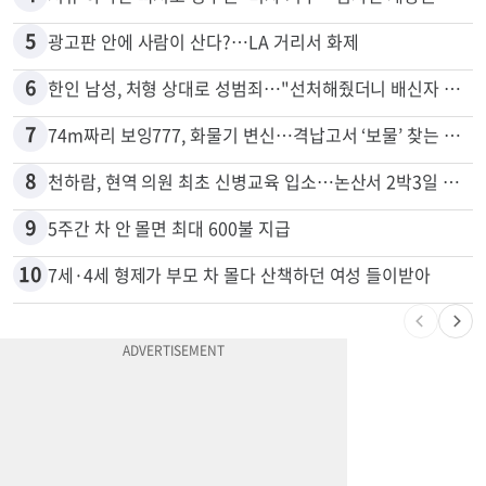
3
드라이브스루서 시작된 총격…인앤아웃 참사 영상 공개
4
서류 하나만 빠져도 영주권·비자 거부…심사관 재량권 대폭 확대
5
광고판 안에 사람이 산다?…LA 거리서 화제
6
한인 남성, 처형 상대로 성범죄…"선처해줬더니 배신자 취급"
7
74m짜리 보잉777, 화물기 변신…격납고서 ‘보물’ 찾는 인천공항
8
천하람, 현역 의원 최초 신병교육 입소…논산서 2박3일 생활
9
5주간 차 안 몰면 최대 600불 지급
10
7세·4세 형제가 부모 차 몰다 산책하던 여성 들이받아