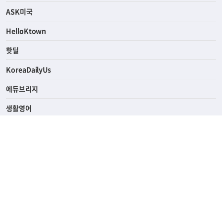
연예/스포츠
ASK미국
HelloKtown
핫딜
KoreaDailyUs
에듀브리지
생활영어
업소록
의료관광
해피빌리지
ABOUT
ADVERTISING
PRIVACY POLICY
TERMS OF SERVICE
윤리경영
고객센터
News Tips & Corrections