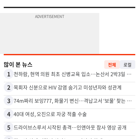
많이 본 뉴스
전체
로컬
1
천하람, 현역 의원 최초 신병교육 입소…논산서 2박3일 생활
2
목회자 신분으로 HIV 감염 숨기고 미성년자와 성관계
3
74m짜리 보잉777, 화물기 변신…격납고서 ‘보물’ 찾는 인천공항
4
40대 여성, 오진으로 자궁 적출 수술