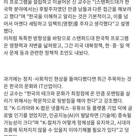
이 프로그램을 설립하고 이끌어온 신 교수는 "(스탠퍼드대가 한
국학 분야에서는) 후발주자였던 만큼 남들과 다른 접근을 해보려
고 했다"며 "한국을 이해하고 알리는 것은 기본적이고, 이를 넘
어서 아젠다 세팅하고 임팩트(영향)를 주자고 생각했다"고 설명
했다.
이처럼 독특한 방향성을 바탕으로 스탠퍼드대 한국학 프로그램
은 영향력과 저변을 넓혀왔고, 그간 미국 대북정책, 한·중·일 역
사 문제 등과 관련한 정책적 조언도 내놨다.
과거에는 정치·사회적인 현상을 들여다봤다면 최근 주목하는 것
은 한국의 문화와 IT산업이다.
신 교수는 "한국의 테크와 문화가 최정점에 온 만큼 모멘텀을 살
리기 위해서는 학문적으로 뒷받침을 해야 한다"고 강조했다.
또 "K-드라마와 K-팝은 넷플릭스·유튜브 등 플랫폼 기업 덕에 글
로벌 인기를 얻었지만, 인공지능(AI)이 발달하면 (기술에) 종속될
가능성이 크다"며 "K-컬처가 어떻게 정체성을 유지하고, 시대의
흐름에 뒤처지지 않을 수 있을지 이야기해볼 필요가 있다"고 덧