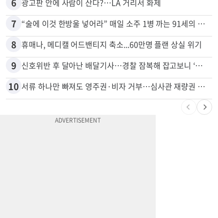
5
드라이브스루서 시작된 총격…인앤아웃 참사 영상 공개
6
광고판 안에 사람이 산다?…LA 거리서 화제
7
“술에 이것 한방울 넣어라” 매일 소주 1병 까는 91세의 철칙
8
휴매나, 메디캘 어드밴티지 축소...60만명 플랜 상실 위기
9
신호위반 후 달아난 배달기사…경찰 잠복해 잡고보니 ‘반전’
10
서류 하나만 빠져도 영주권·비자 거부…심사관 재량권 대폭 확대