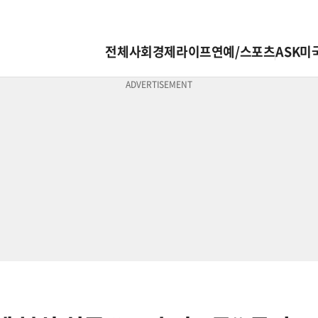
전체
사회
경제
라이프
연예/스포츠
ASK미