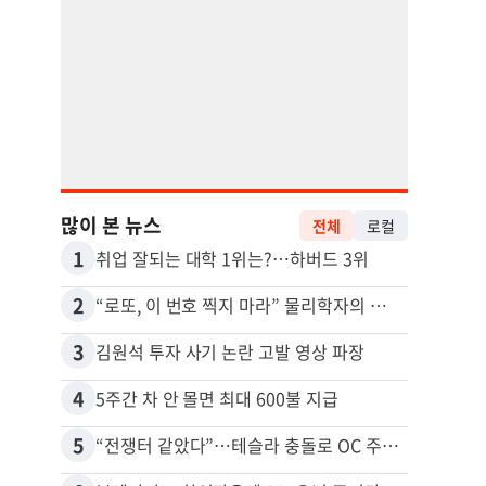
많이 본 뉴스
전체
로컬
1
11
취업 잘되는 대학 1위는?…하버드 3위
2
12
“로또, 이 번호 찍지 마라” 물리학자의 당첨금 높이는 비밀
3
13
김원석 투자 사기 논란 고발 영상 파장
4
14
5주간 차 안 몰면 최대 600불 지급
5
15
“전쟁터 같았다”…테슬라 충돌로 OC 주택 4채 파손