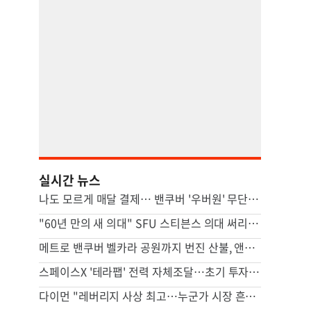
실시간 뉴스
나도 모르게 매달 결제… 밴쿠버 '우버원' 무단 가입 논란
"60년 만의 새 의대" SFU 스티븐스 의대 써리서 첫발
메트로 밴쿠버 벨카라 공원까지 번진 산불, 앤모어 주민 대피
스페이스X '테라팹' 전력 자체조달…초기 투자 24조원
다이먼 "레버리지 사상 최고…누군가 시장 흔들 위험"