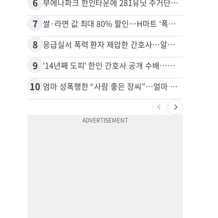
6
16
부에나파크 한인타운에 281유닛 주거단지 들어선다
7
17
쌀·라면 값 최대 80% 할인…H마트 ‘폭탄 세일’
8
18
응급실서 폭력 환자 제압한 간호사…알고 보니
9
19
'14년째 도피' 한인 간호사 공개 수배…메디케어 사기 유죄
10
20
엄마 성폭행한 “사람 좋은 장씨”…얼마 뒤 딸 배도 불러왔다