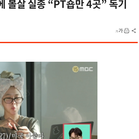
량에 볼살 실종 “PT숍만 4곳” 독기