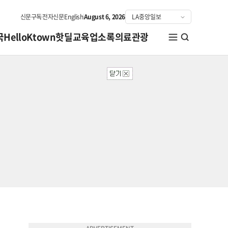
신문구독
전자신문
English
August 6, 2026
국
HelloKtown
핫딜
교육
업소록
의료관광