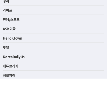
경제
라이프
연예/스포츠
ASK미국
HelloKtown
핫딜
KoreaDailyUs
에듀브리지
생활영어
업소록
의료관광
해피빌리지