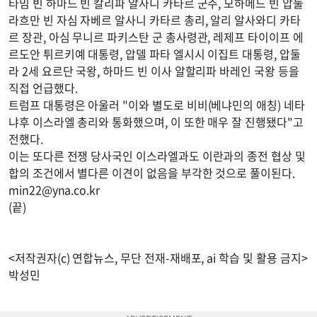
타밈 빈 하마드 빈 칼리파 알사니 카타르 군주, 모하메드 빈 압둘
라흐만 빈 자심 자베르 알사니 카타르 총리, 알리 알사와디 카타
르 장관, 아심 무니르 파키스탄 군 총사령관, 레제프 타이이프 에
르도안 튀르키예 대통령, 압델 파타 엘시시 이집트 대통령, 압둘
라 2세 요르단 국왕, 하마드 빈 이사 알할리파 바레인 국왕 등을
직접 언급했다.
트럼프 대통령은 아울러 "이와 별도로 비비(베냐민의 애칭) 네타
냐후 이스라엘 총리와 통화했으며, 이 또한 매우 잘 진행됐다"고
전했다.
이는 또다른 전쟁 당사국인 이스라엘과도 이란과의 종전 협상 및
합의 조건에서 별다른 이견이 없음을 부각한 것으로 풀이된다.
min22@yna.co.kr
(끝)
<저작권자(c) 연합뉴스, 무단 전재-재배포, ai 학습 및 활용 금지>
박성민