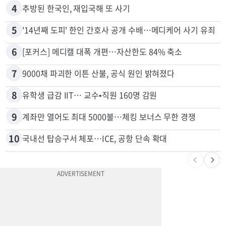
4
추방된 한국인, 재입국해 또 사기
5
'14년째 도피' 한인 간호사 공개 수배…메디케어 사기 유죄
6
[포커스] 메디캘 대폭 개편…자산한도 84% 축소
7
9000채 파괴한 이튼 산불, 공식 원인 밝혀졌다
8
유학생 급감 IIT… 교수•직원 160명 감원
9
계좌만 열어도 최대 5000불…체킹 보너스 무한 경쟁
10
국내선 탑승구서 체포…ICE, 공항 단속 확대