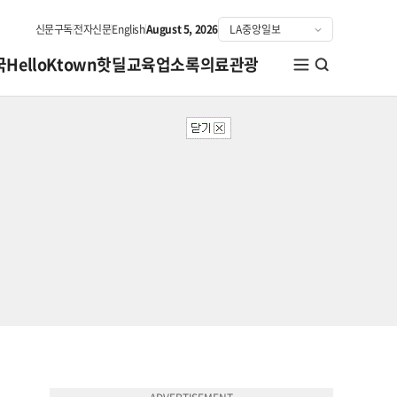
신문구독
전자신문
English
August 5, 2026
국
HelloKtown
핫딜
교육
업소록
의료관광