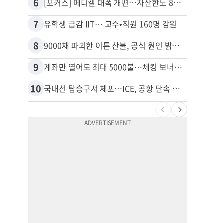
6
16
[포커스] 메디캘 대폭 개편…자산한도 84% 축소
7
17
유학생 급감 IIT… 교수•직원 160명 감원
8
18
9000채 파괴한 이튼 산불, 공식 원인 밝혀졌다
9
19
계좌만 열어도 최대 5000불…체킹 보너스 무한 경쟁
10
20
국내선 탑승구서 체포…ICE, 공항 단속 확대