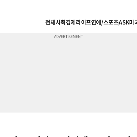
전체
사회
경제
라이프
연예/스포츠
ASK미