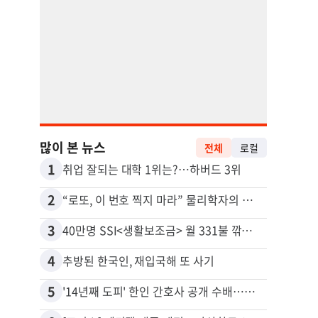
많이 본 뉴스
전체
로컬
1
11
취업 잘되는 대학 1위는?…하버드 3위
2
12
“로또, 이 번호 찍지 마라” 물리학자의 당첨금 높이는 비밀
3
13
40만명 SSI<생활보조금> 월 331불 깎이나
4
14
추방된 한국인, 재입국해 또 사기
5
15
'14년째 도피' 한인 간호사 공개 수배…메디케어 사기 유죄