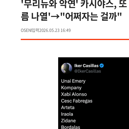
'무리뉴와 악연' 카시야스, 또 
름 나열'→"어쩌자는 걸까"
OSEN
2026.05.23 16:49