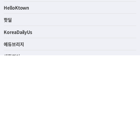
ASK미국
HelloKtown
핫딜
KoreaDailyUs
에듀브리지
생활영어
업소록
의료관광
해피빌리지
ABOUT
ADVERTISING
PRIVACY POLICY
TERMS OF SERVICE
윤리경영
고객센터
News Tips & Corrections
690 Wilshire Place Los Angeles, CA 90005
TEL. (213) 368-2500 FAX. (213) 389-6196