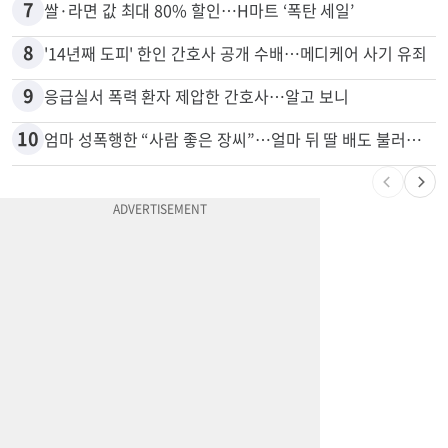
6
“전쟁터 같았다”…테슬라 충돌로 OC 주택 4채 파손
7
쌀·라면 값 최대 80% 할인…H마트 ‘폭탄 세일’
8
'14년째 도피' 한인 간호사 공개 수배…메디케어 사기 유죄
9
응급실서 폭력 환자 제압한 간호사…알고 보니
10
엄마 성폭행한 “사람 좋은 장씨”…얼마 뒤 딸 배도 불러왔다