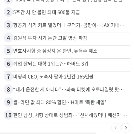
많이 본 뉴스
전체
로컬
1
"65세 복수국적 빗장 푸나"... 한국 정부, 연령 완화 전면 추진
2
5주간 차 안 몰면 최대 600불 지급
3
항공기 식기 카트 열었더니 구더기·곰팡이…LAX 기내식 업체 논란
4
김원석 투자 사기 논란 고발 영상 파장
5
변호사시험 중 심정지 온 한인, 뉴욕주 제소
6
취업 잘되는 대학 1위는?…하버드 3위
7
비영리 CEO, 노숙자 팔아 2년간 165만불
8
“내가 운전한 게 아니다”…과속 티켓에 오토파일럿 탓한 운전자
9
쌀·라면 값 최대 80% 할인…H마트 ‘폭탄 세일’
10
한인 남성, 처형 상대로 성범죄…"선처해줬더니 배신자 취급"