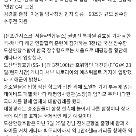
'연합 C4I' 교신
김경률 총장·이용철 방사청장 현지 합류…60조원 규모 잠수함
수주전 지원
(샌프란시스코·서울=연합뉴스) 권영전 특파원 김효정 기자 = 한
국-캐나다 해군 연합협력 훈련에 참가하는 3천t급 국산 잠수함
도산안창호함이 한국 잠수함으로는 처음으로 태평양을 횡단해
캐나다에 입항했다.
도산안창호함(SS-Ⅲ)과 3천100t급 호위함인 대전함(FFG)은 23
일(현지시간) 캐나다 서부 빅토리아의 에스퀴몰트 기지에 입항했
다고 해군이 밝혔다.
승조원들은 입항 직전 함교와 갑판 위에 도열해 기지 부두에 있는
데이비드 패첼 캐나다 태평양사령관(소장)과 임기모 주캐나다한
국대사를 향해 일제히 대함경례를 했다.
대함경례는 승조원들이 함정 현측에 늘어서 다른 함정이나 상대
국에 예의를 표하는 국제적인 해군 예절이다.
도산안창호함은 지난 3월 25일 경남 진해군항을 출항해 괌과 하
와이를 거쳐 캐나다 빅토리아까지 약 1만4천㎞ 거리를 항해해 역