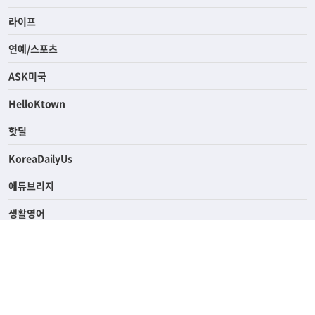
사회
경제
라이프
연예/스포츠
ASK미국
HelloKtown
핫딜
KoreaDailyUs
에듀브리지
생활영어
업소록
의료관광