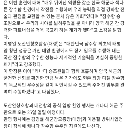
은 이번 훈련에 대해 "매우 뛰어난 역량을 갖춘 한국 해군과 색다
른 잠수함 환경에서 작전을 수행하며 우리 능력을 직접 강화할 전
술과 관점을 교환할 수 있는 흔치 않은 기회"였다며 "잠수함 승
조원으로서 우리의 시야를 넓혀주었을 뿐 아니라 양국 해군 간 강
력한 파트너십을 더욱 공고히 하는 계기가 됐다"고 소감을 밝혔
다.
이병일 도산안창호함장(대령)은 "대한민국 잠수함 최초의 태평
양 횡단 성공은 거친 대양 환경에서도 장기 임무를 수행해 내는
국산 잠수함의 우수한 성능과 세계적인 기술력을 여실히 증명한
쾌거"라고 강조했다.
이 함장은 이어 "캐나다 승조원들과 함께 호흡하며 양국 해군의
굳건한 신뢰를 확인한 만큼 남은 기간에도 현존 최강 디젤 잠수함
의 독보적인 우수성을 깊이 각인시킬 수 있도록 주어진 임무를 완
벽히 수행하겠다"고 다짐했다.
도산안창호함과 대전함의 공식 입항 환영 행사는 캐나다 해군 주
관으로 오는 25일 열릴 예정이다.
환영 행사에는 김경률 해군참모총장(대장)과 이용철 방위사업청
장이 참석해 캐나다 잠수함 수주전 지원에도 나선다.