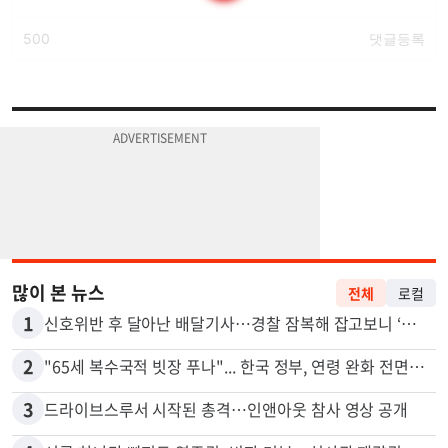
많이 본 뉴스
전체
로컬
1
신호위반 후 달아난 배달기사…경찰 잠복해 잡고보니 ‘반전’
2
"65세 복수국적 빗장 푸나"... 한국 정부, 연령 완화 전면 추진