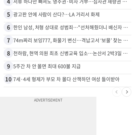
3
드라이브스루서 시작된 총격…인앤아웃 참사 영상 공개
4
서류 하나만 빠져도 영주권·비자 거부…심사관 재량권 대폭 확대
5
광고판 안에 사람이 산다?…LA 거리서 화제
6
한인 남성, 처형 상대로 성범죄…"선처해줬더니 배신자 취급"
7
74m짜리 보잉777, 화물기 변신…격납고서 ‘보물’ 찾는 인천공항
8
천하람, 현역 의원 최초 신병교육 입소…논산서 2박3일 생활
9
5주간 차 안 몰면 최대 600불 지급
10
7세·4세 형제가 부모 차 몰다 산책하던 여성 들이받아