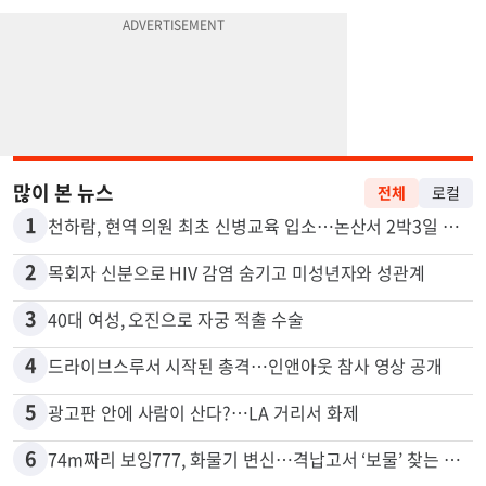
많이 본 뉴스
전체
로컬
1
천하람, 현역 의원 최초 신병교육 입소…논산서 2박3일 생활
2
목회자 신분으로 HIV 감염 숨기고 미성년자와 성관계
3
40대 여성, 오진으로 자궁 적출 수술
4
드라이브스루서 시작된 총격…인앤아웃 참사 영상 공개
5
광고판 안에 사람이 산다?…LA 거리서 화제
6
74m짜리 보잉777, 화물기 변신…격납고서 ‘보물’ 찾는 인천공항