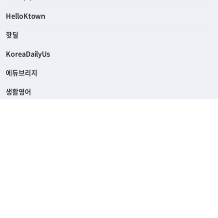
HelloKtown
핫딜
KoreaDailyUs
에듀브리지
생활영어
업소록
의료관광
해피빌리지
ABOUT
ADVERTISING
PRIVACY POLICY
TERMS OF SERVICE
윤리경영
고객센터
News Tips & Corrections
690 Wilshire Place Los Angeles, CA 90005
TEL. (213) 368-2500 FAX. (213) 389-6196
© Joongangilbo USA. All Rights Reserved.