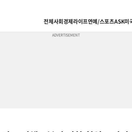
전체
사회
경제
라이프
연예/스포츠
ASK미