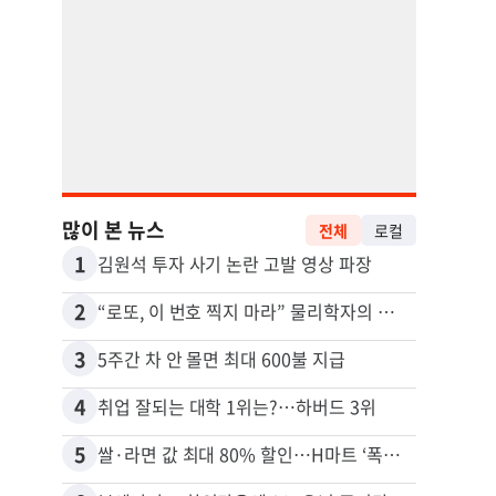
많이 본 뉴스
전체
로컬
1
11
김원석 투자 사기 논란 고발 영상 파장
2
12
“로또, 이 번호 찍지 마라” 물리학자의 당첨금 높이는 비밀
3
13
5주간 차 안 몰면 최대 600불 지급
4
14
취업 잘되는 대학 1위는?…하버드 3위
5
15
쌀·라면 값 최대 80% 할인…H마트 ‘폭탄 세일’