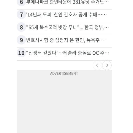
6
16
부에나파크 한인타운에 281유닛 주거단지 들어선다
7
17
'14년째 도피' 한인 간호사 공개 수배…메디케어 사기 유죄
8
18
"65세 복수국적 빗장 푸나"... 한국 정부, 연령 완화 전면 추진
9
19
변호사시험 중 심정지 온 한인, 뉴욕주 제소
10
20
“전쟁터 같았다”…테슬라 충돌로 OC 주택 4채 파손