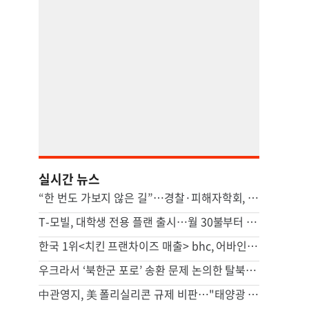
실시간 뉴스
“한 번도 가보지 않은 길”…경찰·피해자학회, 피해자 위해 머리 맞댔다
T-모빌, 대학생 전용 플랜 출시…월 30불부터 시작
한국 1위<치킨 프랜차이즈 매출> bhc, 어바인 상륙
우크라서 ‘북한군 포로’ 송환 문제 논의한 탈북민 등 6명 입건
中관영지, 美 폴리실리콘 규제 비판…"태양광 비용 높일 자충수"(종합)