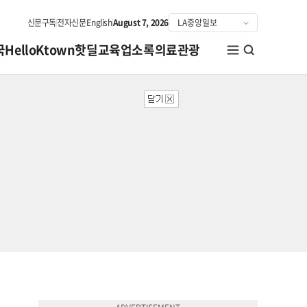
신문구독
전자신문
English
August 7, 2026
국
HelloKtown
핫딜
교육
업소록
의료관광