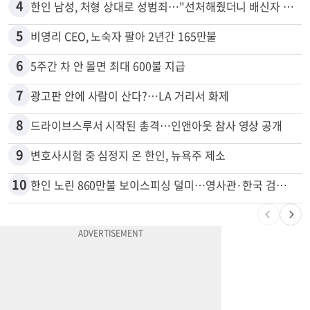
3
서류 하나만 빠져도 영주권·비자 거부…심사관 재량권 대폭 확대
4
한인 남성, 처형 상대로 성범죄…"선처해줬더니 배신자 취급"
5
비영리 CEO, 노숙자 팔아 2년간 165만불
6
5주간 차 안 몰면 최대 600불 지급
7
광고판 안에 사람이 산다?…LA 거리서 화제
8
드라이브스루서 시작된 총격…인앤아웃 참사 영상 공개
9
변호사시험 중 심정지 온 한인, 뉴욕주 제소
10
한인 노린 860만불 보이스피싱 덜미…영사관·한국 검찰 사칭