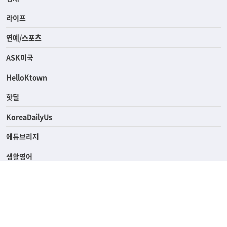
사회
경제
라이프
연예/스포츠
ASK미국
HelloKtown
핫딜
KoreaDailyUs
에듀브리지
생활영어
업소록
의료관광