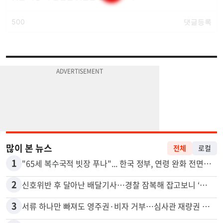
많이 본 뉴스
전체
로컬
1
"65세 복수국적 빗장 푸나"... 한국 정부, 연령 완화 전면 추진
2
신호위반 후 달아난 배달기사…경찰 잠복해 잡고보니 ‘반전’