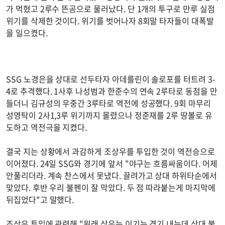
가 먹혔고 2루수 뜬공으로 물러났다. 단 1개의 투구로 만루 실점
위기를 삭제한 것이다. 위기를 벗어나자 8회말 타자들이 대폭발
을 일으켰다.
SSG 노경은을 상대로 선두타자 아데를린이 솔로포를 터트려 3-
4로 추격했다. 1사후 나성범과 한준수의 연속 2루타로 동점을 만
들더니 김규성의 우중간 3루타로 역전에 성공했다. 9회 마무리
성영탁이 2사1,3루 위기까지 몰렸으나 정준재를 2루 땅볼로 유
도하고 역전극을 지켰다.
결국 지는 상황에서 과감하게 조상우를 투입한 것이 역전승으로
이어졌다. 24일 SSG와 경기에 앞서 "야구는 흐름싸움이다. 어제
안풀리더라. 계속 찬스에서 못냈다. 끌려가고 상대 하위타순에서
맞았다. 후반 우리 불펜이 잘 막았다. 두 점 따라붙는게 마지막에
뒤집었다"고 말했다.
조상우 투입에 관련해 "원래 상우는 이기는 경기 내는데 상대 불