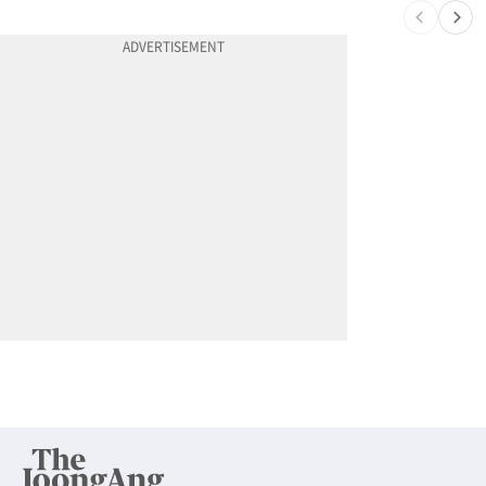
10
차값보다 빚이 더 많다…‘깡통차’ 트레이드인 급증