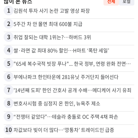
많이 본 뉴스
전체
로컬
1
김원석 투자 사기 논란 고발 영상 파장
2
5주간 차 안 몰면 최대 600불 지급
3
취업 잘되는 대학 1위는?…하버드 3위
4
쌀·라면 값 최대 80% 할인…H마트 ‘폭탄 세일’
5
"65세 복수국적 빗장 푸나"... 한국 정부, 연령 완화 전면 추진
6
부에나파크 한인타운에 281유닛 주거단지 들어선다
7
'14년째 도피' 한인 간호사 공개 수배…메디케어 사기 유죄
8
변호사시험 중 심정지 온 한인, 뉴욕주 제소
9
“전쟁터 같았다”…테슬라 충돌로 OC 주택 4채 파손