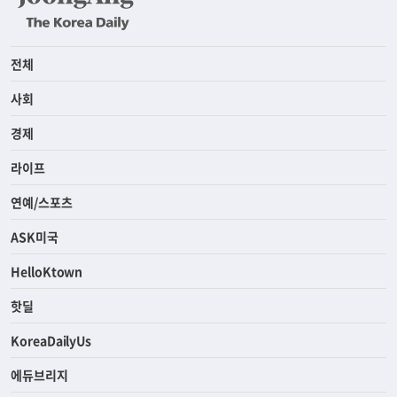
전체
사회
경제
라이프
연예/스포츠
ASK미국
HelloKtown
핫딜
KoreaDailyUs