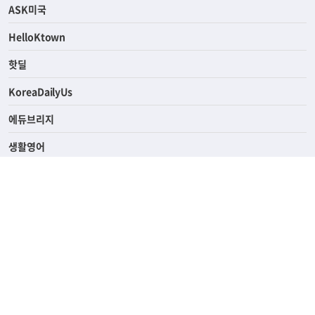
ASK미국
HelloKtown
핫딜
KoreaDailyUs
에듀브리지
생활영어
업소록
의료관광
해피빌리지
ABOUT
ADVERTISING
PRIVACY POLICY
TERMS OF SERVICE
윤리경영
고객센터
News Tips & Corrections
690 Wilshire Place Los Angeles, CA 90005
TEL. (213) 368-2500 FAX. (213) 389-6196