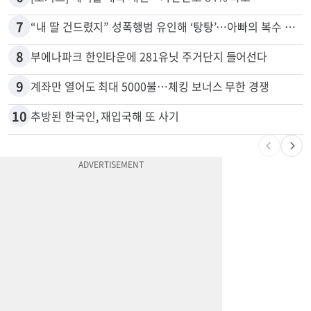
7
“내 딸 건드렸지” 성폭행범 유인해 ‘탕탕’…아빠의 복수 결말
8
부에나파크 한인타운에 281유닛 주거단지 들어선다
9
계좌만 열어도 최대 5000불…체킹 보너스 무한 경쟁
10
추방된 한국인, 재입국해 또 사기