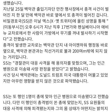
생했습니다.
지난달 25일 백악관 출입기자단 만찬 행사장에서 총격 사건이 벌
어진 지 한 달 만에 백악관 바로 옆에서 또 총격이 벌어진 겁니다.
비밀경호국(SS)은 이날 엑스(X·옛 트위터)에 올린 성명을 통해 "
(미동부시간) 오후 6시가 지난 직후 17번가와 펜실베이니아 애비
뉴 교차로에서 한 사람이 가방에서 무기를 꺼내 발사하기 시작했
다"고 전했습니다.
총격이 발생한 교차로는 백악관 단지 내 아이젠하워 행정동 바로
옆으로, 백악관 본관과는 직선거리로 불과 200여ｍ밖에 되지 않
는 거리입니다.
SS는 "경찰관이 대응 사격을 해 용의자를 맞췄으며, 그는 인근
병원으로 이송돼 사망 판정을 받았다"고 밝혔습니다.
사건 당시 백악관에는 도널드 트럼프 미국 대통령이 머물고 있었
지만 아무런 영향을 받지 않은 것으로 파악됐습니다.
SS는 또 행인 1명이 총에 맞아 인근 병원으로 이송됐다고 전했습
니다. 다만 이 행인이 총격범이 쏜 총에 맞았는지, SS 요원들의
대응 사격에 의해 피격됐는지와 그의 몸 상태가 어떤지는 밝히지