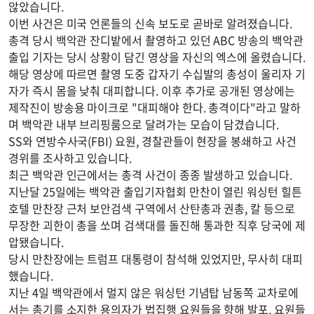
않았습니다.
이번 사건은 미국 언론들의 신속 보도로 곧바로 알려졌습니다.
총격 당시 백악관 잔디밭에서 촬영하고 있던 ABC 방송의 백악관
출입 기자는 당시 상황이 담긴 영상을 자신의 엑스에 올렸습니다.
해당 영상에 따르면 촬영 도중 갑자기 수십발의 총성이 울리자 기
자가 즉시 몸을 낮춰 대피합니다. 이후 추가로 공개된 영상에는
제작진이 방송용 마이크로 "대피해야 한다. 총격이다"라고 말하
며 백악관 내부 브리핑룸으로 달려가는 모습이 담겼습니다.
SS와 연방수사국(FBI) 요원, 경찰관들이 현장을 봉쇄하고 사건
경위를 조사하고 있습니다.
최근 백악관 인근에서는 총격 사건이 종종 발생하고 있습니다.
지난달 25일에는 백악관 출입기자협회 만찬이 열린 워싱턴 힐튼
호텔 만찬장 근처 보안검색 구역에서 산탄총과 권총, 칼 등으로
무장한 괴한이 총을 쏘며 검색대를 돌진해 통과한 직후 당국에 제
압됐습니다.
당시 만찬장에는 트럼프 대통령이 참석해 있었지만, 무사히 대피
했습니다.
지난 4일 백악관에서 멀지 않은 워싱턴 기념탑 남동쪽 교차로에
서는 총기를 소지한 용의자가 법집행 요원들을 향해 발포, 요원들