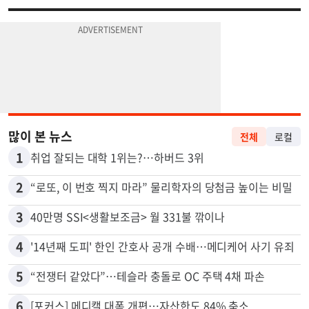
많이 본 뉴스
전체
로컬
1
취업 잘되는 대학 1위는?…하버드 3위
2
“로또, 이 번호 찍지 마라” 물리학자의 당첨금 높이는 비밀
3
40만명 SSI<생활보조금> 월 331불 깎이나
4
'14년째 도피' 한인 간호사 공개 수배…메디케어 사기 유죄
5
“전쟁터 같았다”…테슬라 충돌로 OC 주택 4채 파손
6
[포커스] 메디캘 대폭 개편…자산한도 84% 축소