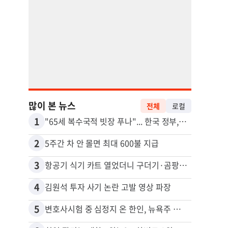
많이 본 뉴스
전체
로컬
1
11
"65세 복수국적 빗장 푸나"... 한국 정부, 연령 완화 전면 추진
2
12
5주간 차 안 몰면 최대 600불 지급
3
13
항공기 식기 카트 열었더니 구더기·곰팡이…LAX 기내식 업체 논란
4
14
김원석 투자 사기 논란 고발 영상 파장
5
15
변호사시험 중 심정지 온 한인, 뉴욕주 제소