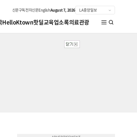
신문구독
전자신문
English
August 7, 2026
국
HelloKtown
핫딜
교육
업소록
의료관광