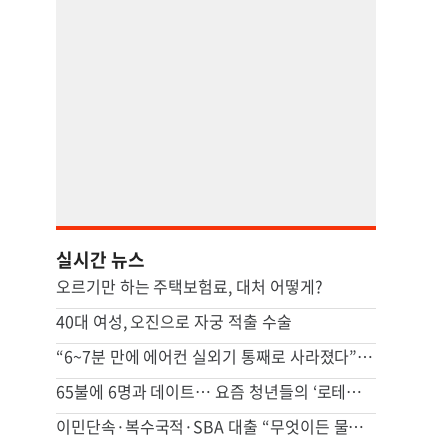
실시간 뉴스
오르기만 하는 주택보험료, 대처 어떻게?
40대 여성, 오진으로 자궁 적출 수술
“6~7분 만에 에어컨 실외기 통째로 사라졌다” 애틀랜타서 실외기 도난 급증
65불에 6명과 데이트… 요즘 청년들의 ‘로테이션 소개팅’
이민단속·복수국적·SBA 대출 “무엇이든 물어보세요”