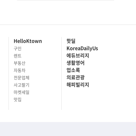
HelloKtown
핫딜
KoreaDailyUs
구인
에듀브리지
렌트
생활영어
부동산
업소록
자동차
의료관광
전문업체
해피빌리지
사고팔기
마켓세일
맛집