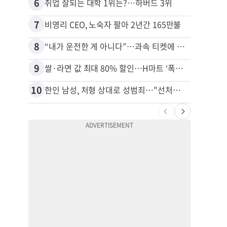
6
16
취업 잘되는 대학 1위는?…하버드 3위
7
17
비영리 CEO, 노숙자 팔아 2년간 165만불
8
18
“내가 운전한 게 아니다”…과속 티켓에 오토파일럿 탓한 운전자
9
19
쌀·라면 값 최대 80% 할인…H마트 ‘폭탄 세일’
10
20
한인 남성, 처형 상대로 성범죄…"선처해줬더니 배신자 취급"