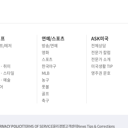
이프
연예/스포츠
ASK미국
프/레저
방송/연예
전체상담
영화
전문가 칼럼
스포츠
전문가 소개
· 취미
한국야구
미국생활 TIP
 · 스타일
MLB
영주권 문호
· 예술
농구
어
풋볼
골프
축구
RIVACY POLICY
TERMS OF SERVICE
윤리경영
고객센터
News Tips & Corrections