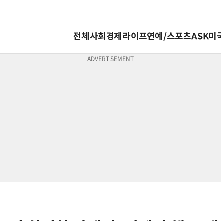
전체
사회
경제
라이프
연예/스포츠
ASK미