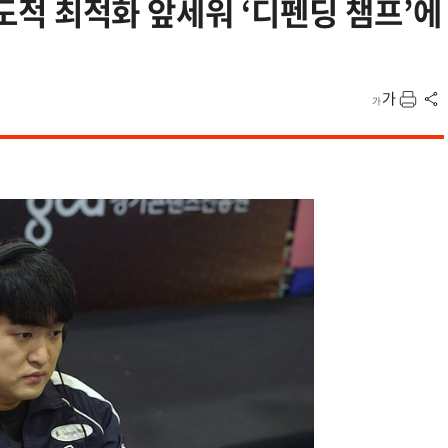
 압도적 최적화 앞세워 ‘디펜딩 챔프’에