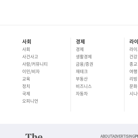
사회
경제
라
사회
경제
라이
사건사고
생활경제
건강
사람/커뮤니티
금융/증권
종교
이민/비자
재테크
여행 
교육
부동산
리빙
정치
비즈니스
문화 
국제
자동차
시니
오피니언
ABOUT
ADVERTISING
P