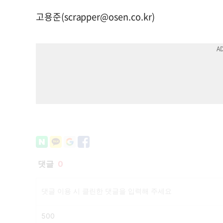
고용준(
scrapper@osen.co.kr
)