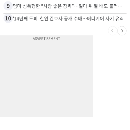
8
쌀·라면 값 최대 80% 할인…H마트 ‘폭탄 세일’
9
엄마 성폭행한 “사람 좋은 장씨”…얼마 뒤 딸 배도 불러왔다
10
'14년째 도피' 한인 간호사 공개 수배…메디케어 사기 유죄