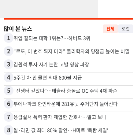
많이 본 뉴스
전체
로컬
1
취업 잘되는 대학 1위는?…하버드 3위
2
“로또, 이 번호 찍지 마라” 물리학자의 당첨금 높이는 비밀
3
김원석 투자 사기 논란 고발 영상 파장
4
5주간 차 안 몰면 최대 600불 지급
5
“전쟁터 같았다”…테슬라 충돌로 OC 주택 4채 파손
6
부에나파크 한인타운에 281유닛 주거단지 들어선다
7
응급실서 폭력 환자 제압한 간호사…알고 보니