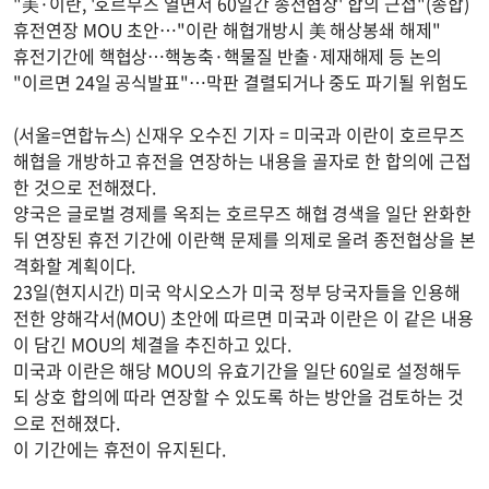
"美·이란, '호르무즈 열면서 60일간 종전협상' 합의 근접"(종합)
휴전연장 MOU 초안…"이란 해협개방시 美 해상봉쇄 해제"
휴전기간에 핵협상…핵농축·핵물질 반출·제재해제 등 논의
"이르면 24일 공식발표"…막판 결렬되거나 중도 파기될 위험도
(서울=연합뉴스) 신재우 오수진 기자 = 미국과 이란이 호르무즈
해협을 개방하고 휴전을 연장하는 내용을 골자로 한 합의에 근접
한 것으로 전해졌다.
양국은 글로벌 경제를 옥죄는 호르무즈 해협 경색을 일단 완화한
뒤 연장된 휴전 기간에 이란핵 문제를 의제로 올려 종전협상을 본
격화할 계획이다.
23일(현지시간) 미국 악시오스가 미국 정부 당국자들을 인용해
전한 양해각서(MOU) 초안에 따르면 미국과 이란은 이 같은 내용
이 담긴 MOU의 체결을 추진하고 있다.
미국과 이란은 해당 MOU의 유효기간을 일단 60일로 설정해두
되 상호 합의에 따라 연장할 수 있도록 하는 방안을 검토하는 것
으로 전해졌다.
이 기간에는 휴전이 유지된다.