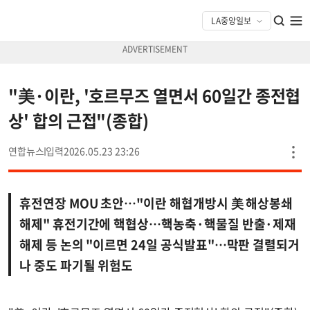
"美·이란, '호르무즈 열면서 60일간 종전협
상' 합의 근접"(종합)
연합뉴스
2026.05.23 23:26
휴전연장 MOU 초안…"이란 해협개방시 美 해상봉쇄
해제" 휴전기간에 핵협상…핵농축·핵물질 반출·제재
해제 등 논의 "이르면 24일 공식발표"…막판 결렬되거
나 중도 파기될 위험도