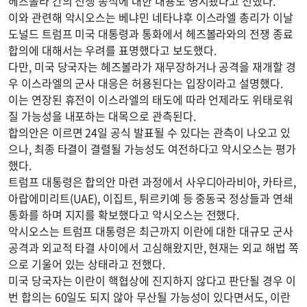
헤즈볼라 간의 전쟁 종식에 대한 내용도 명시됐다고 전했다.
이와 관련해 악시오스는 베냐민 네타냐후 이스라엘 총리가 이날
도널드 트럼프 미국 대통령과 통화에서 헤즈볼라와의 전쟁 종료
합의에 대해서는 우려를 표명했다고 보도했다.
다만, 미국 당국자는 헤즈볼라가 재무장하거나 공격을 재개할 경
우 이스라엘의 군사 대응은 허용된다는 입장이라고 설명했다.
이는 연장된 휴전이 이스라엘의 태도에 따라 언제라도 위태로워
질 가능성을 내포하는 대목으로 관측된다.
합의안은 이르면 24일 공식 발표될 수 있다는 관측이 나오고 있
으나, 최종 타결이 결렬될 가능성도 여전하다고 악시오스는 평가
했다.
트럼프 대통령은 합의안 마련 과정에서 사우디아라비아, 카타르,
아랍에미리트(UAE), 이집트, 튀르키예 등 중동국 정상들과 연쇄
통화를 하며 지지를 확보했다고 악시오스는 전했다.
악시오스는 트럼프 대통령은 최근까지 이란에 대한 대규모 군사
공격과 외교적 타결 사이에서 고심해왔지만, 현재는 외교 해법 쪽
으로 기울어 있는 상태라고 전했다.
미국 당국자는 이란이 핵협상에 진지하지 않다고 판단될 경우 이
번 합의는 60일도 되지 않아 무산될 가능성이 있다면서도, 이란