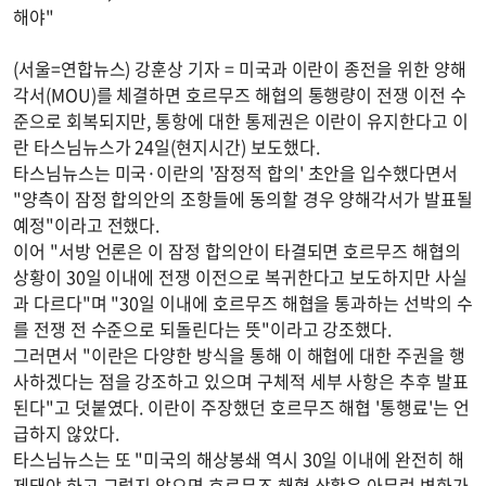
해야"
(서울=연합뉴스) 강훈상 기자 = 미국과 이란이 종전을 위한 양해
각서(MOU)를 체결하면 호르무즈 해협의 통행량이 전쟁 이전 수
준으로 회복되지만, 통항에 대한 통제권은 이란이 유지한다고 이
란 타스님뉴스가 24일(현지시간) 보도했다.
타스님뉴스는 미국·이란의 '잠정적 합의' 초안을 입수했다면서
"양측이 잠정 합의안의 조항들에 동의할 경우 양해각서가 발표될
예정"이라고 전했다.
이어 "서방 언론은 이 잠정 합의안이 타결되면 호르무즈 해협의
상황이 30일 이내에 전쟁 이전으로 복귀한다고 보도하지만 사실
과 다르다"며 "30일 이내에 호르무즈 해협을 통과하는 선박의 수
를 전쟁 전 수준으로 되돌린다는 뜻"이라고 강조했다.
그러면서 "이란은 다양한 방식을 통해 이 해협에 대한 주권을 행
사하겠다는 점을 강조하고 있으며 구체적 세부 사항은 추후 발표
된다"고 덧붙였다. 이란이 주장했던 호르무즈 해협 '통행료'는 언
급하지 않았다.
타스님뉴스는 또 "미국의 해상봉쇄 역시 30일 이내에 완전히 해
제돼야 하고 그렇지 않으면 호르무즈 해협 상황은 아무런 변화가