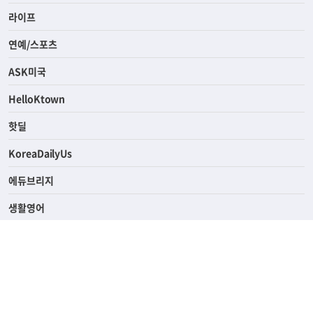
라이프
연예/스포츠
ASK미국
HelloKtown
핫딜
KoreaDailyUs
에듀브리지
생활영어
업소록
의료관광
해피빌리지
ABOUT
ADVERTISING
PRIVACY POLICY
TERMS OF SERVICE
윤리경영
고객센터