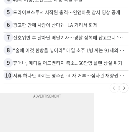
5
드라이브스루서 시작된 총격…인앤아웃 참사 영상 공개
6
광고판 안에 사람이 산다?…LA 거리서 화제
7
신호위반 후 달아난 배달기사…경찰 잠복해 잡고보니 ‘반전’
8
“술에 이것 한방울 넣어라” 매일 소주 1병 까는 91세의 철칙
9
휴매나, 메디캘 어드밴티지 축소...60만명 플랜 상실 위기
10
서류 하나만 빠져도 영주권·비자 거부…심사관 재량권 대폭 확대