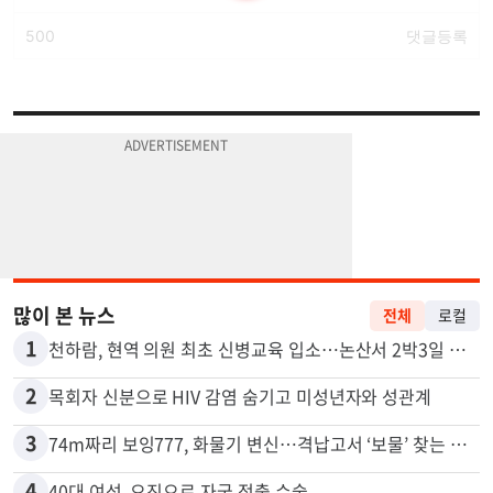
많이 본 뉴스
전체
로컬
1
천하람, 현역 의원 최초 신병교육 입소…논산서 2박3일 생활
2
목회자 신분으로 HIV 감염 숨기고 미성년자와 성관계
3
74m짜리 보잉777, 화물기 변신…격납고서 ‘보물’ 찾는 인천공항
4
40대 여성, 오진으로 자궁 적출 수술