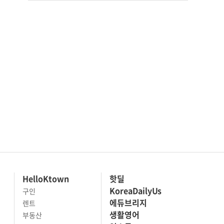
HelloKtown
핫딜
KoreaDailyUs
구인