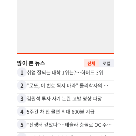
많이 본 뉴스
전체
로컬
1
11
취업 잘되는 대학 1위는?…하버드 3위
2
12
“로또, 이 번호 찍지 마라” 물리학자의 당첨금 높이는 비밀
3
13
김원석 투자 사기 논란 고발 영상 파장
4
14
5주간 차 안 몰면 최대 600불 지급
5
15
“전쟁터 같았다”…테슬라 충돌로 OC 주택 4채 파손