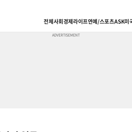
전체
사회
경제
라이프
연예/스포츠
ASK미