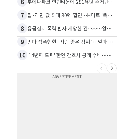
6
16
부에나파크 한인타운에 281유닛 주거단지 들어선다
7
17
쌀·라면 값 최대 80% 할인…H마트 ‘폭탄 세일’
8
18
응급실서 폭력 환자 제압한 간호사…알고 보니
9
19
엄마 성폭행한 “사람 좋은 장씨”…얼마 뒤 딸 배도 불러왔다
10
20
'14년째 도피' 한인 간호사 공개 수배…메디케어 사기 유죄