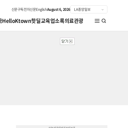
신문구독
전자신문
English
August 6, 2026
국
HelloKtown
핫딜
교육
업소록
의료관광