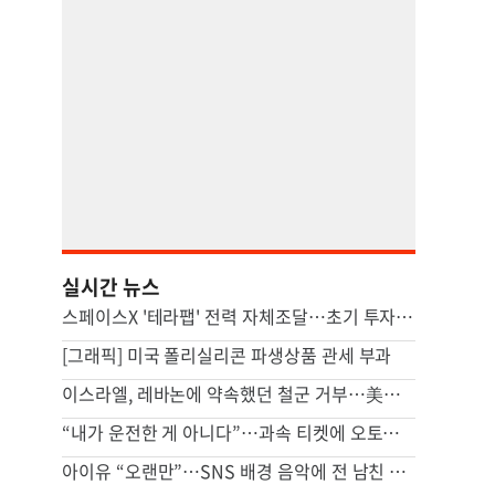
실시간 뉴스
스페이스X '테라팹' 전력 자체조달…초기 투자 24조원
[그래픽] 미국 폴리실리콘 파생상품 관세 부과
이스라엘, 레바논에 약속했던 철군 거부…美중재 삐그덕
“내가 운전한 게 아니다”…과속 티켓에 오토파일럿 탓한 운전자
아이유 “오랜만”…SNS 배경 음악에 전 남친 장기하 노래 ‘픽’