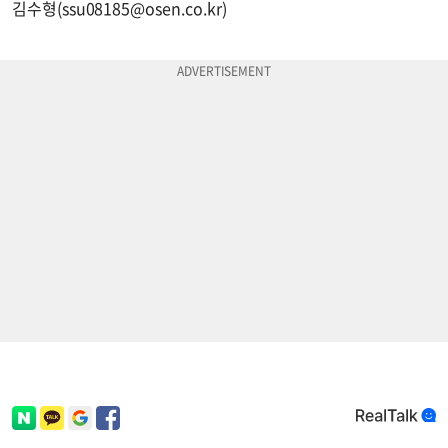
김수형(
ssu08185@osen.co.kr
)