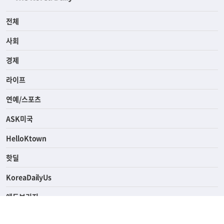
전체
사회
경제
라이프
연예/스포츠
ASK미국
HelloKtown
핫딜
KoreaDailyUs
에듀브리지
생활영어