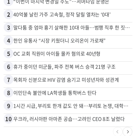
1
“이번이 마지막 변경일 수도”…서머타임 운명은
2
40억불 날린 가주 고속철, 정작 달릴 열차는 ‘0대’
3
말다툼 중 엄마 흉기 살해한 10대 아들…범행 직후 한 짓 충격
4
한인 유통사 “시장 키웠더니 오리온이 가로채”
5
OC 교회 직원이 아이들 몰카 혐의로 40년형
6
휴가 중이던 미군들, 파주 전복 버스 승객 21명 구조
7
목회자 신분으로 HIV 감염 숨기고 미성년자와 성관계
8
이민단속 불안에 LA학생들 통학버스 탄다
9
1시간 시급, 부리토 한개 값도 안 돼…부리토 논쟁, 대학생들 하소연
10
우크라, 러시아판 아마존 공습…고려인 CEO 8조 날렸다