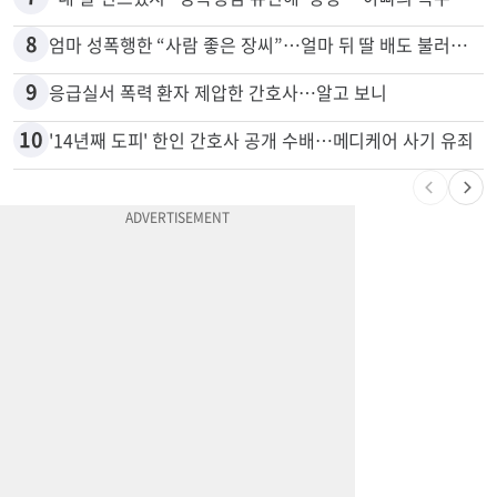
6
40만명 SSI<생활보조금> 월 331불 깎이나
7
“내 딸 건드렸지” 성폭행범 유인해 ‘탕탕’…아빠의 복수 결말
8
엄마 성폭행한 “사람 좋은 장씨”…얼마 뒤 딸 배도 불러왔다
9
응급실서 폭력 환자 제압한 간호사…알고 보니
10
'14년째 도피' 한인 간호사 공개 수배…메디케어 사기 유죄