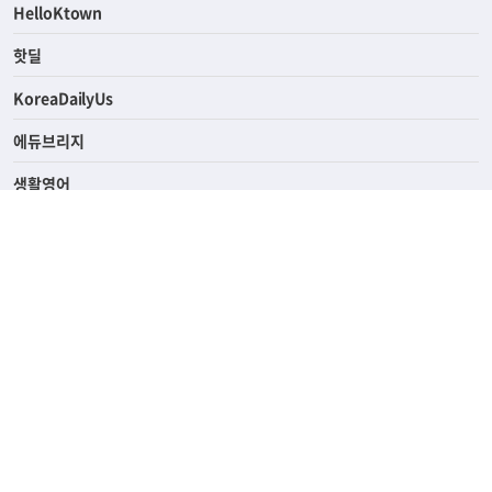
ASK미국
HelloKtown
핫딜
KoreaDailyUs
에듀브리지
생활영어
업소록
의료관광
해피빌리지
ABOUT
ADVERTISING
PRIVACY POLICY
TERMS OF SERVICE
윤리경영
고객센터
News Tips & Corrections
690 Wilshire Place Los Angeles, CA 90005
TEL. (213) 368-2500 FAX. (213) 389-6196