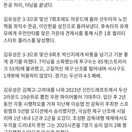
뜬공 처리, 이닝을 끝냈다.
김유성은 3-3으로 맞선 7회초에도 마운드에 올라 선두타자 노진
혁을 좌익수 뜬공, 이인한을 삼진으로 돌려보냈다. 후속타자 유제
모에게 우전안타를 맞은 가운데 견제사를 통해 시즌 1호 퀄리티
스타트 플러스를 달성했다.
김유성은 3-3으로 맞선 8회초 박신지에게 바통을 넘기고 기분 좋
게 경기를 마쳤다. 7이닝을 소화했는데 투구수는 85개(스트라이
크 53개)에 불과했고, 고질적인 제구 난조를 털어내며 사사구도
1개밖에 허용하지 않았다. 경기는 두산의 4-5 패배.
김유성은 김해고-고려대를 나와 2023년 신인드래프트에서 두산
2라운드 19순위로 뽑힌 우완 파이어볼러 기대주다. 입단 후 2년
동안 각종 시행착오를 거쳐 지난해 이승엽 전 감독이 주최한 스프
링캠프 5선발 오디션에서 승리했지만, 극심한 제구 난조에 시달
리며 1년 내내 1군과 2군을 오갔다. 조성환 감독대행 체제에서도
두각을 드러내지 못한 그는 2025시즌을 7경기 승리 없이 2패 평
균자책점 8.83으로 아쉽게 마쳤다.