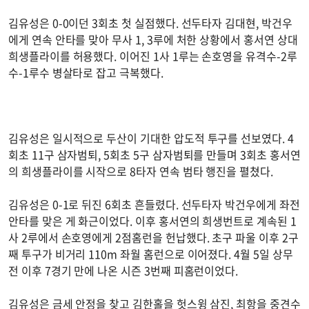
김유성은 0-0이던 3회초 첫 실점했다. 선두타자 김대현, 박건우
에게 연속 안타를 맞아 무사 1, 3루에 처한 상황에서 홍서연 상대
희생플라이를 허용했다. 이어진 1사 1루는 손호영을 유격수-2루
수-1루수 병살타로 잡고 극복했다.
김유성은 일시적으로 두산이 기대한 압도적 투구를 선보였다. 4
회초 11구 삼자범퇴, 5회초 5구 삼자범퇴를 만들며 3회초 홍서연
의 희생플라이를 시작으로 8타자 연속 범타 행진을 펼쳤다.
김유성은 0-1로 뒤진 6회초 흔들렸다. 선두타자 박건우에게 좌전
안타를 맞은 게 화근이었다. 이후 홍서연의 희생번트로 계속된 1
사 2루에서 손호영에게 2점홈런을 헌납했다. 초구 파울 이후 2구
째 투구가 비거리 110m 좌월 홈런으로 이어졌다. 4월 5일 상무
전 이후 7경기 만에 나온 시즌 3번째 피홈런이었다.
김유성은 금세 안정을 찾고 김한홀을 헛스윙 삼진, 최항을 중견수