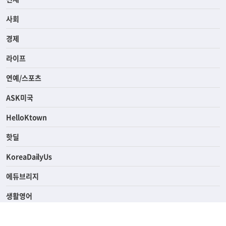
전체
사회
경제
라이프
연예/스포츠
ASK미국
HelloKtown
핫딜
KoreaDailyUs
에듀브리지
생활영어