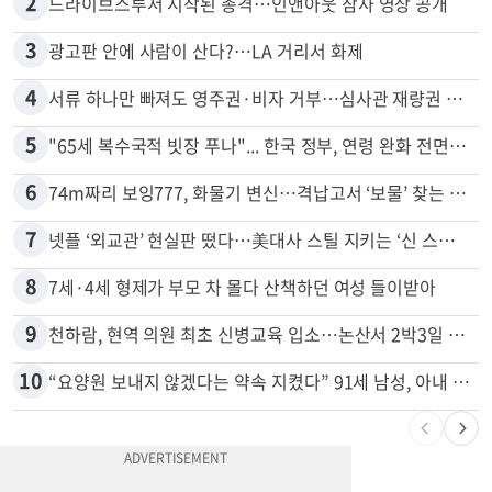
1
신호위반 후 달아난 배달기사…경찰 잠복해 잡고보니 ‘반전’
2
드라이브스루서 시작된 총격…인앤아웃 참사 영상 공개
3
광고판 안에 사람이 산다?…LA 거리서 화제
4
서류 하나만 빠져도 영주권·비자 거부…심사관 재량권 대폭 확대
5
"65세 복수국적 빗장 푸나"... 한국 정부, 연령 완화 전면 추진
6
74m짜리 보잉777, 화물기 변신…격납고서 ‘보물’ 찾는 인천공항
7
넷플 ‘외교관’ 현실판 떴다…美대사 스틸 지키는 ‘신 스틸러’
8
7세·4세 형제가 부모 차 몰다 산책하던 여성 들이받아
9
천하람, 현역 의원 최초 신병교육 입소…논산서 2박3일 생활
10
“요양원 보내지 않겠다는 약속 지켰다” 91세 남성, 아내 살해 혐의