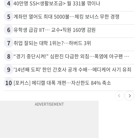
3
9000채 파괴한 이튼 산불, 공식 원인 밝혀졌다
4
40만명 SSI<생활보조금> 월 331불 깎이나
5
계좌만 열어도 최대 5000불…체킹 보너스 무한 경쟁
6
유학생 급감 IIT… 교수•직원 160명 감원
7
취업 잘되는 대학 1위는?…하버드 3위
8
“경기 중단시켜!” 심판진 다급한 외침…폭염에 야구팬 쓰러졌다
9
'14년째 도피' 한인 간호사 공개 수배…메디케어 사기 유죄
10
[포커스] 메디캘 대폭 개편…자산한도 84% 축소