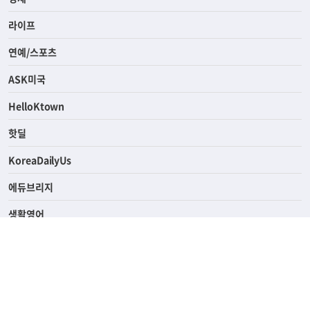
사회
경제
라이프
연예/스포츠
ASK미국
HelloKtown
핫딜
KoreaDailyUs
에듀브리지
생활영어
업소록
의료관광