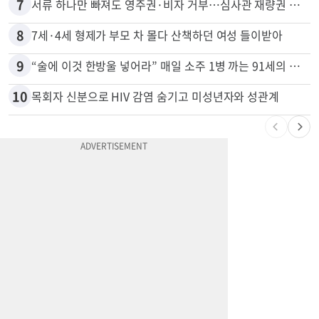
6
넷플 ‘외교관’ 현실판 떴다…美대사 스틸 지키는 ‘신 스틸러’
7
서류 하나만 빠져도 영주권·비자 거부…심사관 재량권 대폭 확대
8
7세·4세 형제가 부모 차 몰다 산책하던 여성 들이받아
9
“술에 이것 한방울 넣어라” 매일 소주 1병 까는 91세의 철칙
10
목회자 신분으로 HIV 감염 숨기고 미성년자와 성관계