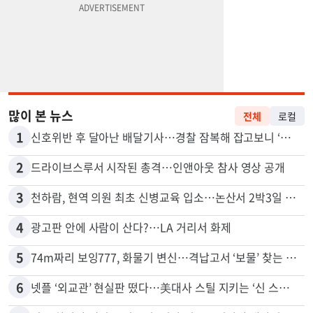
많이 본 뉴스
전체
로컬
1
신호위반 후 달아난 배달기사…경찰 잠복해 잡고보니 ‘반전’
2
드라이브스루서 시작된 총격…인앤아웃 참사 영상 공개
3
천하람, 현역 의원 최초 신병교육 입소…논산서 2박3일 생활
4
광고판 안에 사람이 산다?…LA 거리서 화제
5
74m짜리 보잉777, 화물기 변신…격납고서 ‘보물’ 찾는 인천공항