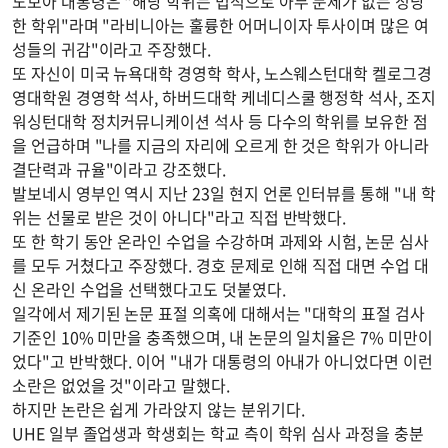
노보아 대통령은 "해당 학위는 법적으로 아무 문제가 없는 정당
한 학위"라며 "라비니아는 훌륭한 어머니이자 투사이며 많은 여
성들의 귀감"이라고 주장했다.
또 자신이 미국 뉴욕대학 경영학 학사, 노스웨스턴대학 켈로그경
영대학원 경영학 석사, 하버드대학 케네디스쿨 행정학 석사, 조지
워싱턴대학 정치커뮤니케이션 석사 등 다수의 학위를 보유한 점
을 언급하며 "나를 지금의 자리에 오르게 한 것은 학위가 아니라
결단력과 규율"이라고 강조했다.
발보네시 영부인 역시 지난 23일 현지 언론 인터뷰를 통해 "내 학
위는 선물로 받은 것이 아니다"라고 직접 반박했다.
또 한 학기 동안 온라인 수업을 수강하며 과제와 시험, 논문 심사
를 모두 거쳤다고 주장했다. 경호 문제로 인해 직접 대면 수업 대
신 온라인 수업을 선택했다고도 덧붙였다.
일각에서 제기된 논문 표절 의혹에 대해서는 "대학의 표절 검사
기준인 10% 미만을 충족했으며, 내 논문의 일치율은 7% 미만이
었다"고 반박했다. 이어 "내가 대통령의 아내가 아니었다면 이런
소란은 없었을 것"이라고 말했다.
하지만 논란은 쉽게 가라앉지 않는 분위기다.
UHE 일부 졸업생과 학생회는 학교 측이 학위 심사 과정을 충분