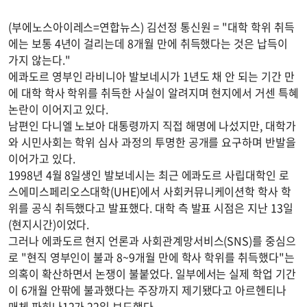
(부에노스아이레스=연합뉴스) 김선정 통신원 = "대학 학위 취득
에는 보통 4년이 걸리는데 8개월 만에 취득했다는 것은 납득이
가지 않는다."
에콰도르 영부인 라비니아 발보네시가 1년도 채 안 되는 기간 만
에 대학 학사 학위를 취득한 사실이 알려지며 현지에서 거센 특혜
논란이 이어지고 있다.
남편인 다니엘 노보아 대통령까지 직접 해명에 나섰지만, 대학가
와 시민사회는 학위 심사 과정의 투명한 공개를 요구하며 반발을
이어가고 있다.
1998년 4월 8일생인 발보네시는 최근 에콰도르 사립대학인 로
스에미스페리오스대학(UHE)에서 사회커뮤니케이션학 학사 학
위를 공식 취득했다고 발표했다. 대학 측 발표 시점은 지난 13일
(현지시간)이었다.
그러나 에콰도르 현지 언론과 사회관계망서비스(SNS)를 중심으
로 "현직 영부인이 불과 8~9개월 만에 학사 학위를 취득했다"는
의혹이 확산하면서 논쟁이 불붙었다. 일부에서는 실제 학업 기간
이 6개월 안팎에 불과했다는 주장까지 제기됐다고 아르헨티나
매체 파히나12가 22일 보도했다.