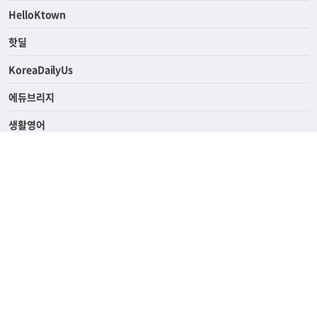
ASK미국
HelloKtown
핫딜
KoreaDailyUs
에듀브리지
생활영어
업소록
의료관광
해피빌리지
ABOUT
ADVERTISING
PRIVACY POLICY
TERMS OF SERVICE
윤리경영
고객센터
News Tips & Corrections
690 Wilshire Place Los Angeles, CA 90005
TEL. (213) 368-2500 FAX. (213) 389-6196